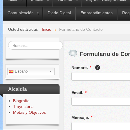
Comunicación
Diario Digital
Emprendimientos
Reg
Usted está aquí:
Inicio
Formulario de Contacto
Buscar...
Formulario de Co
Nombre:
*
Español
Alcaldía
Email:
*
Biografía
Trayectoria
Metas y Objetivos
Mensaje:
*