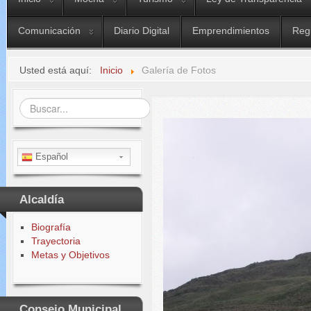
Comunicación
Diario Digital
Emprendimientos
Reg
Usted está aquí:
Inicio
Galería de Fotos
Buscar...
Español
Alcaldía
Biografía
Trayectoria
Metas y Objetivos
Consejo Municipal