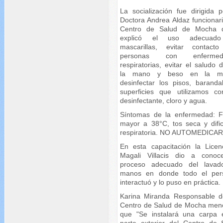
La socialización fue dirigida p
Doctora Andrea Aldaz funcionari
Centro de Salud de Mocha 
explicó el uso adecuad
mascarillas, evitar contact
personas con enfermed
respiratorias, evitar el saludo
la mano y beso en la meji
desinfectar los pisos, baranda
superficies que utilizamos c
desinfectante, cloro y agua.
Síntomas de la enfermedad: F
mayor a 38°C, tos seca y dific
respiratoria. NO AUTOMEDICAR
En esta capacitación la Licen
Magali Villacis dio a conoc
proceso adecuado del lava
manos en donde todo el per
interactuó y lo puso en práctica.
Karina Miranda Responsable d
Centro de Salud de Mocha men
que "Se instalará una carpa 
parte exterior del Centro de 