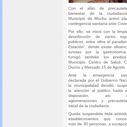
Con el afán de precautela
bienestar de la ciudadaní
Municipio de Mocha activó pl
contingencia sanitaria ante Covi
Por ello, se inició con la limp
desinfección de varios esp
públicos, entre ellos el parade
Estación”, donde existe afluenc
turistas por la gastronomí
fumigó también los predio
Municipio, Centro de Salud, C
Diurno y Mercado 15 de Agosto.
Ante la emergencia sanit
declarada por el Gobierno Naci
la municipalidad decidió, susp
la atención al público hasta 
disposición, así ev
aglomeraciones y precautel
salud de la ciudadanía.
Queda suspendida toda activid
establecimientos que conce
más de 30 personas, a excepci