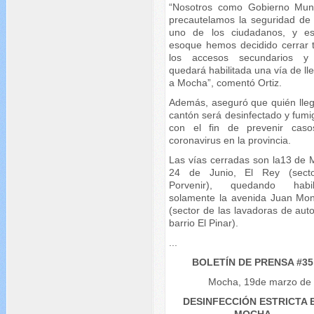
“Nosotros como Gobierno Muni
precautelamos la seguridad de
uno de los ciudadanos, y e
esoque hemos decidido cerrar 
los accesos secundarios y
quedará habilitada una vía de l
a Mocha”, comentó Ortiz.
Además, aseguró que quién lleg
cantón será desinfectado y fumi
con el fin de prevenir cas
coronavirus en la provincia.
Las vías cerradas son la13 de 
24 de Junio, El Rey (sect
Porvenir), quedando habil
solamente la avenida Juan Mon
(sector de las lavadoras de aut
barrio El Pinar).
...
BOLETÍN DE PRENSA #35
Mocha, 19de marzo de
DESINFECCIÓN ESTRICTA 