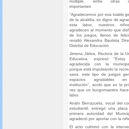
múltiple, entre otras o
importantes
“Agradecemos por esa loable ge
de la alcaldía, es digno de agr
esta labor, nuestros niño
agradecen al momento que disf
de los juegos, llenos de felici
resaltó Alexandra Bautista Dire
Distrital de Educación.
Jimena Játiva, Rectora de la U
Educativa, expresó “Estoy
agradecida con la municipa
porque está impulsando la recre
sana, este tipo de juegos ge
espacios agradables e
institución”, acotó que es la p
vez que un burgomaestre hace
labor.
Anahí Berrazueta, vocal del co
estudiantil, entregó una placa
primera autoridad del Munici
agradeció por aportar con la niñ
El acto culminó con la interve