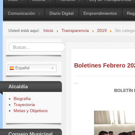
Comunicación
Diario Digital
Emprendimientos
Reg
Usted está aquí:
Inicio
Transparencia
2019
Sin catego
Buscar...
Boletines Febrero 20
Español
...
Alcaldía
BOLETÍN 
Biografía
Trayectoria
Metas y Objetivos
Consejo Municipal