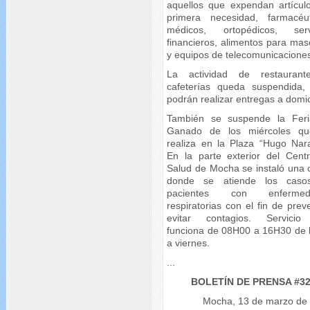
aquellos que expendan artícul
primera necesidad, farmacéut
médicos, ortopédicos, serv
financieros, alimentos para mas
y equipos de telecomunicacione
La actividad de restauran
cafeterías queda suspendida,
podrán realizar entregas a domici
También se suspende la Fer
Ganado de los miércoles q
realiza en la Plaza “Hugo Nara
En la parte exterior del Cent
Salud de Mocha se instaló una 
donde se atiende los caso
pacientes con enfermed
respiratorias con el fin de prev
evitar contagios. Servici
funciona de 08H00 a 16H30 de 
a viernes.
...
BOLETÍN DE PRENSA #3
Mocha, 13 de marzo de