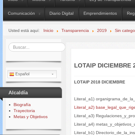
Comunicación
Diario Digital
Emprendimientos
Reg
Usted está aquí:
Inicio
Transparencia
2019
Sin catego
Buscar...
LOTAIP DICIEMBRE 
Español
LOTAIP 2018 DICIEMBRE
Alcaldía
Literal_a1) organigrama_de_la_
Biografía
Literal_a2) base_legal_que_rige
Trayectoria
Literal_a3) Regulaciones_y_pr
Metas y Objetivos
Literal_a4) metas_y_objetivos_
Literal_b1) Directorio_de_la_ins