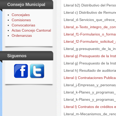
Consejo Municipal
Literal b2) Distributivo del Per
Literal c) Distributivo de Rem
Concejales
Literal_d-Servicios_que_ofrec
Comisiones
Convocatorias
Literal_e-Texto_integro_de_con
Actas Concejo Cantonal
Literal_f1-Formularios_o_forma
Ordenanzas
Literal_f2-Formulario_solicitu
Literal_g-presupuesto_de_la_ins
Siguenos
Literal g) Presupuesto de la Ins
Literal g) Presupuesto de la I
Literal h) Resultado de auditori
Literal i) Contrataciones Public
Literal_j-Empresas_y_persona
Literal_k-Planes_y_programas
Literal_k-Planes_y_programas
Literal l) Contratos de créditos
Literal_m-Mecanismos_de_rend