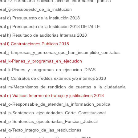
teral_f2-Formulario_solicitud_acceso_informacion_publica
eral_g-presupuesto_de_la_institucion
eral g) Presupuesto de la Institución 2018
teral g) Presupuesto de la Institución 2018 DETALLE
eral h) Resultado de auditorias Internas 2018
eral i) Contrataciones Publicas 2018
teral_j-Empresas_y_personas_que_han_incumplido_contratos
teral_k-Planes_y_programas_en_ejecucion
teral_k-Planes_y_programas_en_ejecucion_DPAS
eral l) Contratos de créditos externos y/o internos 2018
teral_m-Mecanismos_de_rendicion_de_cuentas_a_la_ciudadania
eral n) Viáticos Informe de trabajo y justificativos 2018
teral_o-Responsable_de_atender_la_informacion_publica
teral_p-Sentencias_ejecutoriadas_Corte_Constitucional
teral_p-Sentencias_ejecutoriadas_Funcion_Judicial
teral_q-Texto_integro_de_las_resoluciones