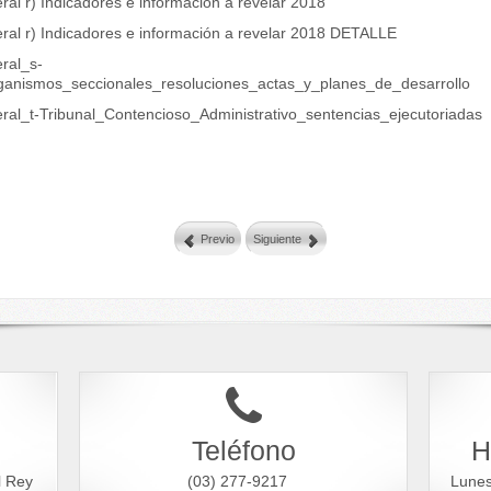
eral r) Indicadores e información a revelar 2018
eral r) Indicadores e información a revelar 2018 DETALLE
eral_s-
ganismos_seccionales_resoluciones_actas_y_planes_de_desarrollo
teral_t-Tribunal_Contencioso_Administrativo_sentencias_ejecutoriadas
Previo
Siguiente
Teléfono
H
l Rey
(03) 277-9217
Lune