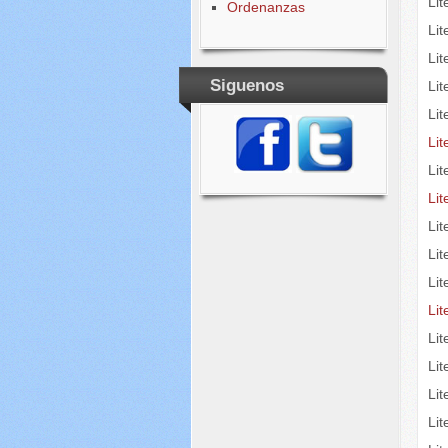
Li
Ordenanzas
Lit
Lit
Siguenos
Li
Lit
Lit
Li
Li
Li
Lit
Li
Lit
Li
Li
Li
Li