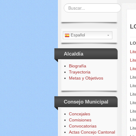
Buscar...
L
Español
LO
Lit
Alcaldía
Lit
Biografía
Li
Trayectoria
Li
Metas y Objetivos
Lit
Lit
Consejo Municipal
Lit
Li
Concejales
Li
Comisiones
Convocatorias
Li
Actas Concejo Cantonal