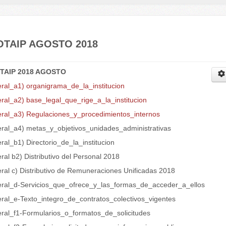
OTAIP AGOSTO 2018
TAIP 2018 AGOSTO
eral_a1) organigrama_de_la_institucion
eral_a2) base_legal_que_rige_a_la_institucion
teral_a3) Regulaciones_y_procedimientos_internos
teral_a4) metas_y_objetivos_unidades_administrativas
eral_b1) Directorio_de_la_institucion
eral b2) Distributivo del Personal 2018
eral c) Distributivo de Remuneraciones Unificadas 2018
teral_d-Servicios_que_ofrece_y_las_formas_de_acceder_a_ellos
teral_e-Texto_integro_de_contratos_colectivos_vigentes
teral_f1-Formularios_o_formatos_de_solicitudes