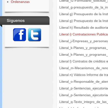
Literal_f2-Formulario_solicitu
Ordenanzas
Literal_g-presupuesto_de_la_ins
Literal g) Presupuesto de la Ins
Siguenos
Literal g) Presupuesto de la I
Literal h) Resultado de auditori
Literal i) Contrataciones Public
Literal_j-Empresas_y_persona
Literal_k-Planes_y_programas
Literal_k-Planes_y_programas
Literal l) Contratos de créditos
Literal_m-Mecanismos_de_rend
Literal n) Viáticos Informe de tr
Literal_o-Responsable_de_aten
Literal_p-Sentencias_ejecutori
Literal_p-Sentencias_ejecutori
Literal_q-Texto_integro_de_las