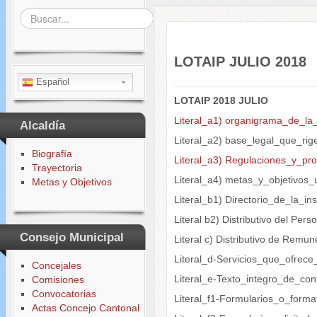
Buscar...
LOTAIP JULIO 2018
Español
LOTAIP 2018 JULIO
Literal_a1) organigrama_de_la_
Alcaldía
Literal_a2) base_legal_que_rige
Biografía
Literal_a3) Regulaciones_y_pr
Trayectoria
Literal_a4) metas_y_objetivos_
Metas y Objetivos
Literal_b1) Directorio_de_la_ins
Literal b2) Distributivo del Per
Consejo Municipal
Literal c) Distributivo de Rem
Literal_d-Servicios_que_ofrec
Concejales
Literal_e-Texto_integro_de_con
Comisiones
Convocatorias
Literal_f1-Formularios_o_forma
Actas Concejo Cantonal