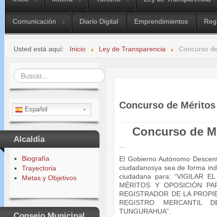
Comunicación
Diario Digital
Emprendimientos
Reg
Usted está aquí:
Inicio
Ley de Transparencia
Concurso de
Buscar...
Concurso de Méritos
Español
Concurso de Mé
Alcaldía
...
Biografía
El Gobierno Autónomo Descentr
ciudadanosya sea de forma indiv
Trayectoria
ciudadana para: “VIGILAR
Metas y Objetivos
MÉRITOS Y OPOSICIÓN PA
REGISTRADOR DE LA PROPI
REGISTRO MERCANTIL D
TUNGURAHUA”.
Consejo Municipal