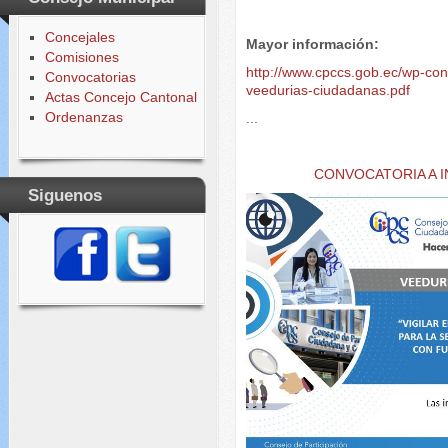
Concejales
Mayor información:
Comisiones
http://www.cpccs.gob.ec/wp-co
Convocatorias
veedurias-ciudadanas.pdf
Actas Concejo Cantonal
Ordenanzas
...
CONVOCATORIA A 
Siguenos