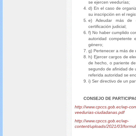
se ejercen veedurías;
d) En el caso de organi
su inscripción en el regi
e) Adeudar más de do
certificación judicial;
f) No haber cumplido co
autoridad competente e
género;
g) Pertenecer a más de 
h) Ejercer cargos de ele
de hecho, o pariente d
segundo de afinidad de u
referida autoridad se enc
i) Ser directivo de un pa
CONSEJO DE PARTICIPA
http://www.cpccs.gob.ec/wp-co
veedurias-ciudadanas.pdf
http://www.cpccs.gob.ec/wp-
content/uploads/2021/03/form
...