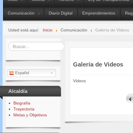
Comunicación
Diario Digital
Emprendimientos
Reg
Usted está aquí:
Inicio
Comunicación
Galería de Videos
Buscar...
Galería de Videos
Español
Videos
Alcaldía
Biografía
Trayectoria
Metas y Objetivos