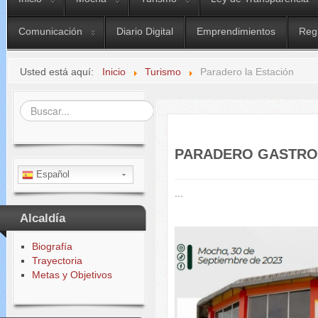
Comunicación
Diario Digital
Emprendimientos
Reg
Usted está aquí:
Inicio
Turismo
Paradero la Estación
Buscar...
PARADERO GASTRO
Español
...
Alcaldía
Biografía
Trayectoria
Metas y Objetivos