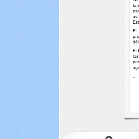
fa
pa
av
Est
El
pr
dól
El
los
pa
ag
...