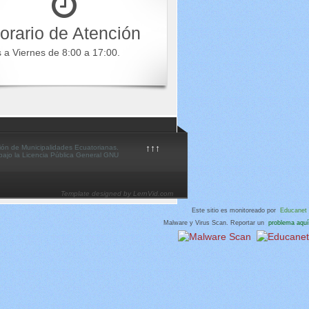
orario de Atención
s a Viernes de 8:00 a 17:00.
↑↑↑
ión de Municipalidades Ecuatorianas.
 bajo la Licencia Pública General GNU
Template designed by LernVid.com
Este sitio es monitoreado por
Educanet
Malware y Virus Scan. Reportar un
problema aquí