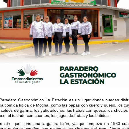
 Paradero Gastronómico La Estación es un lugar donde puedes disfr
 la comida típica de Mocha, como las papas con cuero y queso, los cu
 caldos de gallina, los yahuarlocros, las habas con queso, los choclos
so, el tostado con cueritos, los jugos de frutas y los batidos.
te sitio que tiene una larga tradición, ya que empezó en 1960 cu
atro mujeres vendían sus platos a los viajeros del tren. Ahora so