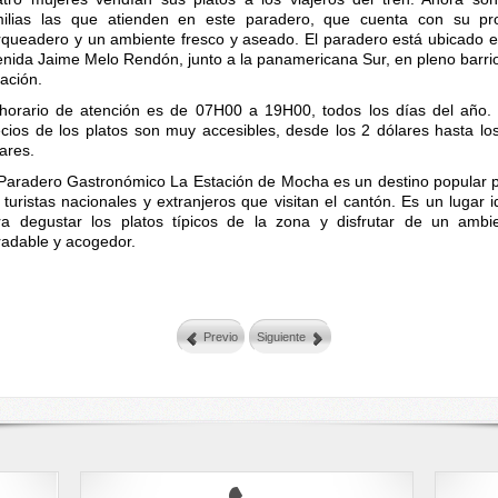
milias las que atienden en este paradero, que cuenta con su pr
rqueadero y un ambiente fresco y aseado. El paradero está ubicado e
enida Jaime Melo Rendón, junto a la panamericana Sur, en pleno barri
ación.
 horario de atención es de 07H00 a 19H00, todos los días del año.
ecios de los platos son muy accesibles, desde los 2 dólares hasta lo
ares.
 Paradero Gastronómico La Estación de Mocha es un destino popular 
 turistas nacionales y extranjeros que visitan el cantón. Es un lugar i
ra degustar los platos típicos de la zona y disfrutar de un ambi
radable y acogedor.
Previo
Siguiente