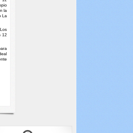
opio
n la
o La
 Los
s 12
para
deal
ente