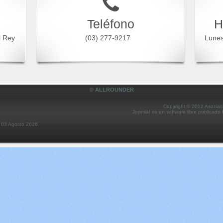
Teléfono
H
l Rey
(03) 277-9217
Lune
© ALLROUNDER
Copyright © 2012 Asociac
Joomla! es un software libre publicado
s 03 Agosto 2026.