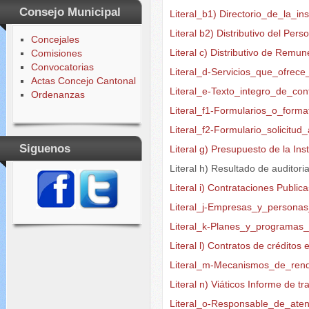
Consejo Municipal
Literal_b1) Directorio_de_la_ins
Literal b2) Distributivo del Per
Concejales
Literal c) Distributivo de Rem
Comisiones
Convocatorias
Literal_d-Servicios_que_ofrec
Actas Concejo Cantonal
Literal_e-Texto_integro_de_con
Ordenanzas
Literal_f1-Formularios_o_forma
Literal_f2-Formulario_solicitu
Siguenos
Literal g) Presupuesto de la Ins
Literal h) Resultado de auditori
Literal i) Contrataciones Public
Literal_j-Empresas_y_persona
Literal_k-Planes_y_programas
Literal l) Contratos de créditos
Literal_m-Mecanismos_de_rend
Literal n) Viáticos Informe de tr
Literal_o-Responsable_de_aten