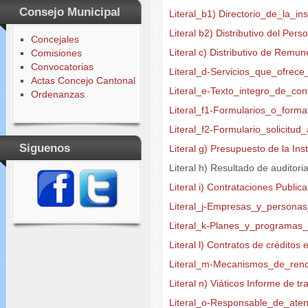
Consejo Municipal
Literal_b1) Directorio_de_la_ins
Literal b2) Distributivo del Per
Concejales
Literal c) Distributivo de Rem
Comisiones
Convocatorias
Literal_d-Servicios_que_ofrec
Actas Concejo Cantonal
Literal_e-Texto_integro_de_con
Ordenanzas
Literal_f1-Formularios_o_forma
Literal_f2-Formulario_solicitu
Siguenos
Literal g) Presupuesto de la Ins
Literal h) Resultado de auditori
Literal i) Contrataciones Public
Literal_j-Empresas_y_persona
Literal_k-Planes_y_programas
Literal l) Contratos de créditos
Literal_m-Mecanismos_de_rend
Literal n) Viáticos Informe de tr
Literal_o-Responsable_de_aten