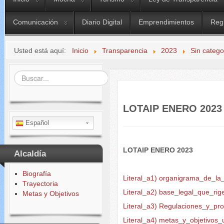
Comunicación
Diario Digital
Emprendimientos
Reg
Usted está aquí:
Inicio
Transparencia
2023
Sin catego
Buscar...
LOTAIP ENERO 2023
Español
LOTAIP ENERO 2023
Alcaldía
Biografía
Literal_a1) organigrama_de_la_
Trayectoria
Literal_a2) base_legal_que_rige
Metas y Objetivos
Literal_a3) Regulaciones_y_pr
Literal_a4) metas_y_objetivos_