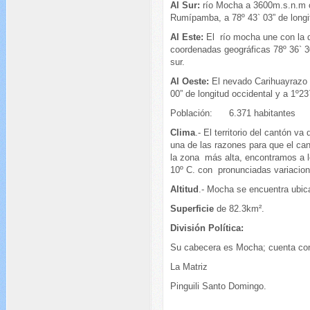
Al Sur:
río Mocha a 3600m.s.n.m con
Rumípamba, a 78º 43` 03” de longit
Al Este:
El río mocha une con la 
coordenadas geográficas 78º 36` 30
sur.
Al Oeste:
El nevado Carihuayrazo 
00” de longitud occidental y a 1º23`
Población: 6.371 habitantes
Clima
.- El territorio del cantón v
una de las razones para que el can
la zona más alta, encontramos a 
10º C. con pronunciadas variacion
Altitud
.- Mocha se encuentra ubic
Superficie
de 82.3km².
División Política:
Su cabecera es Mocha; cuenta con
La Matriz
Pinguili Santo Domingo.