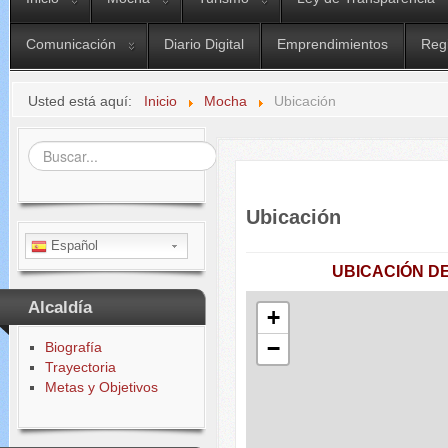
Comunicación
Diario Digital
Emprendimientos
Reg
Usted está aquí:
Inicio
Mocha
Ubicación
Buscar...
Ubicación
Español
UBICACIÓN D
Alcaldía
+
−
Biografía
Trayectoria
Metas y Objetivos