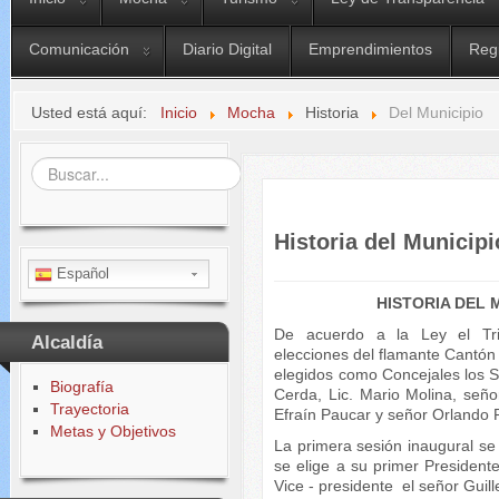
Comunicación
Diario Digital
Emprendimientos
Reg
Usted está aquí:
Inicio
Mocha
Historia
Del Municipio
Buscar...
Historia del Municipi
Español
HISTORIA DEL 
De acuerdo a la Ley el Tri
Alcaldía
elecciones del flamante Cantó
elegidos como Concejales los 
Biografía
Cerda, Lic. Mario Molina, señor
Trayectoria
Efraín Paucar y señor Orlando 
Metas y Objetivos
La primera sesión inaugural se
se elige a su primer Presiden
Vice - presidente el señor Guill