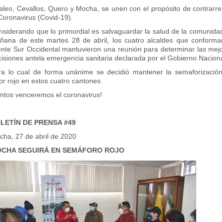
aleo, Cevallos, Quero y Mocha, se unen con el propósito de contrarre
Coronavirus (Covid-19).
siderando que lo primordial es salvaguardar la salud de la comunidad
ñana de este martes 28 de abril, los cuatro alcaldes que conforma
ente Sur Occidental mantuvieron una reunión para determinar las mej
isiones antela emergencia sanitaria declarada por el Gobierno Naciona
ra lo cual de forma unánime se decidió mantener la semaforizació
or rojo en estos cuatro cantones.
untos venceremos el coronavirus!
LETÍN DE PRENSA #49
cha, 27 de abril de 2020
CHA SEGUIRÁ EN SEMÁFORO ROJO