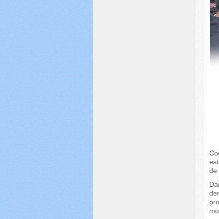
Con
es
de 
Da
de
pr
mo