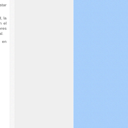
star
, la
n el
ores
l.
n en