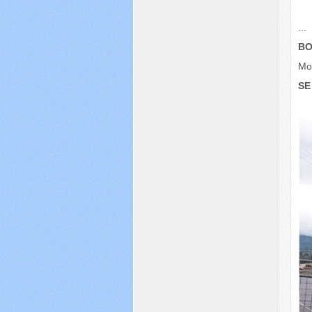
...
BO
Mo
SE