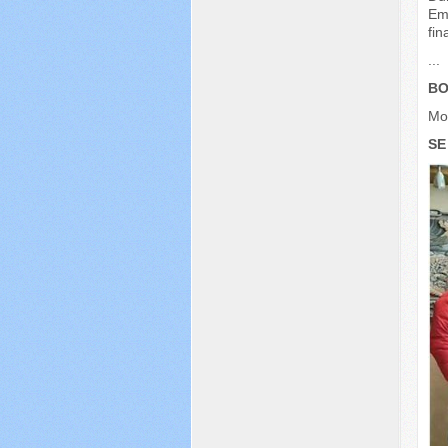
Eme
fin
...
BO
Mo
SE