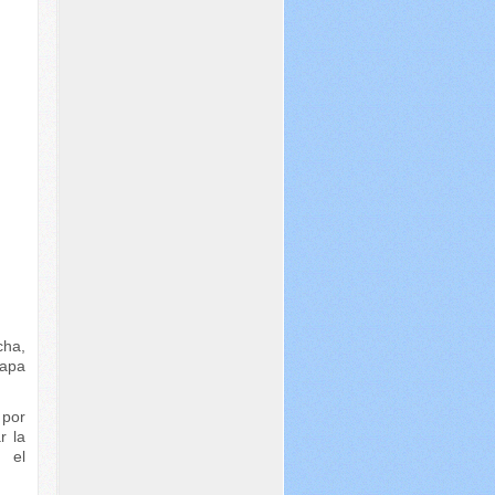
cha,
tapa
 por
r la
a el