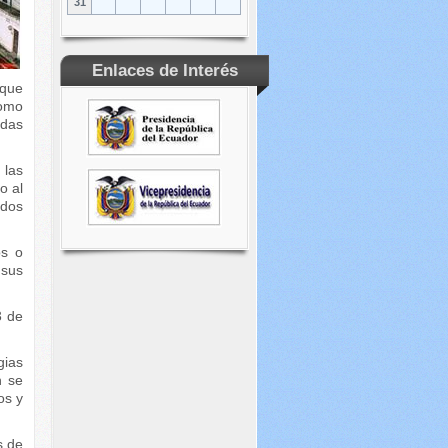
31
Enlaces de Interés
 que
como
adas
 las
o al
odos
os o
 sus
3 de
gias
n se
os y
s de