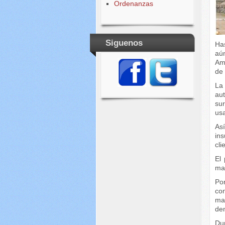
Ordenanzas
Siguenos
Ha
aú
Am
de 
La
aut
su
usa
As
in
cli
El
ma
Po
co
man
de
Du