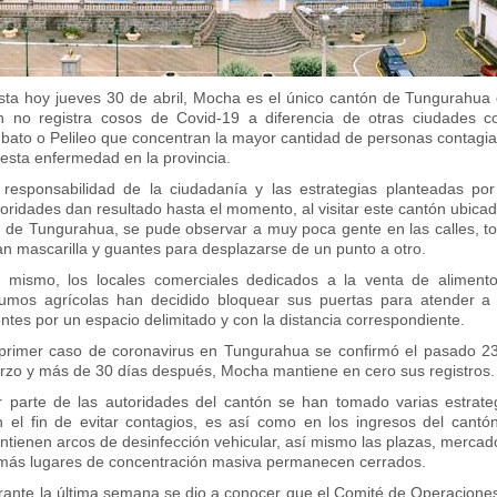
sta hoy jueves 30 de abril, Mocha es el único cantón de Tungurahua
n no registra cosos de Covid-19 a diferencia de otras ciudades 
bato o Pelileo que concentran la mayor cantidad de personas contagi
esta enfermedad en la provincia.
 responsabilidad de la ciudadanía y las estrategias planteadas por
oridades dan resultado hasta el momento, al visitar este cantón ubicad
r de Tungurahua, se pude observar a muy poca gente en las calles, t
n mascarilla y guantes para desplazarse de un punto a otro.
í mismo, los locales comerciales dedicados a la venta de aliment
sumos agrícolas han decidido bloquear sus puertas para atender a
entes por un espacio delimitado y con la distancia correspondiente.
 primer caso de coronavirus en Tungurahua se confirmó el pasado 2
rzo y más de 30 días después, Mocha mantiene en cero sus registros.
r parte de las autoridades del cantón se han tomado varias estrate
n el fin de evitar contagios, es así como en los ingresos del cantó
tienen arcos de desinfección vehicular, así mismo las plazas, mercad
más lugares de concentración masiva permanecen cerrados.
rante la última semana se dio a conocer que el Comité de Operacione