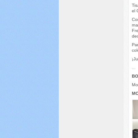
Tis
el 
Con
ma
Fr
dec
Pa
col
¡J
...
BO
Mo
MO