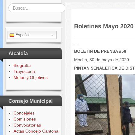
Buscar...
Boletines Mayo 2020
Español
...
BOLETÍN DE PRENSA #56
Alcaldía
Mocha, 30 de mayo de 2020
Biografía
PINTAN SEÑALETICA DE DI
Trayectoria
Metas y Objetivos
Consejo Municipal
Concejales
Comisiones
Convocatorias
Actas Concejo Cantonal