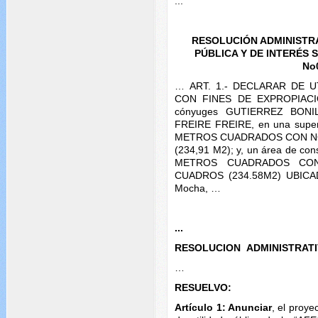
...
RESOLUCIÓN ADMINISTRA
PÚBLICA Y DE INTERÉS 
No
… ART. 1.- DECLARAR DE U
CON FINES DE EXPROPIACIÓN
cónyuges GUTIERREZ BONI
FREIRE FREIRE, en una sup
METROS CUADRADOS CON N
(234,91 M2); y, un área de 
METROS CUADRADOS CON
CUADROS (234.58M2) UBICAD
Mocha, …
...
RESOLUCION ADMINISTRAT
…
RESUELVO:
Artículo 1: Anunciar
, el proye