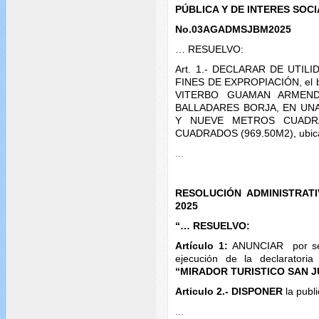
PÚBLICA Y DE INTERES SOCI
No.03AGADMSJBM2025
… RESUELVO:
Art. 1.- DECLARAR DE UTIL
FINES DE EXPROPIACIÓN, el b
VITERBO GUAMAN ARMENDA
BALLADARES BORJA, EN UN
Y NUEVE METROS CUADR
CUADRADOS (969.50M2), ubicad
...
RESOLUCIÓN ADMINISTRATI
2025
“… RESUELVO:
Artículo 1:
ANUNCIAR por seg
ejecución de la declaratoria
“MIRADOR TURISTICO SAN J
Articulo 2.-
DISPONER
la publ
...