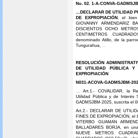
No. 02. 1-A-CONVA-GADMSJ
…DECLARAR DE UTILIDAD PÚ
DE EXPROPIACIÓN
, el bie
GIOVANNY ARMENDARIZ BAL
DISCIENTOS OCHO METR
CENTIMETROS CUADRADOS 
denominado Atillo, de la parr
Tungurahua,
…
RESOLUCIÓN ADMINISTRAT
DE UTILIDAD PÚBLICA Y
EXPROPIACIÓN
N031-ACOVA-GADMSJBM-20
… Art.1.- COVALIDAR, la Res
Utilidad Pública y de Interés
GADMSJBM-2025, suscrita el 08
Art.2.- DECLARAR DE UTILI
FINES DE EXPROPIACIÓN, el b
VITERBO GUAMAN ARMENDA
BALLADARES BORJA, en una
NUEVE METROS CUADRAD