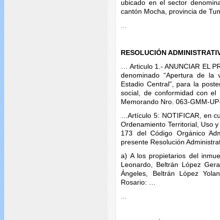
ubicado en el sector denomina
cantón Mocha, provincia de T
...
RESOLUCIÓN ADMINISTRATI
… Articulo 1.- ANUNCIAR EL P
denominado “Apertura de la v
Estadio Central”, para la poster
social, de conformidad con el
Memorando Nro. 063-GMM-UP
…Artículo 5: NOTIFICAR, en cu
Ordenamiento Territorial, Uso y
173 del Código Orgánico Admi
presente Resolución Administrat
a) A los propietarios del inm
Leonardo, Beltrán López Gera
Ángeles, Beltrán López Yolan
Rosario: …
...