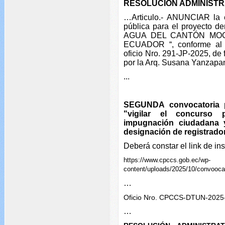
RESOLUCIÓN ADMINISTR
…Articulo.- ANUNCIAR la ej
pública para el proyect
AGUA DEL CANTÓN MOC
ECUADOR “, conforme al i
oficio Nro. 291-JP-2025, de
por la Arq. Susana Yanzapan
...
SEGUNDA convocatoria p
"vigilar el concurso 
impugnación ciudadana y
designación de registrado
Deberá constar el link de in
https://www.cpccs.gob.ec/wp-
content/uploads/2025/10/convooc
…
Oficio Nro. CPCCS-DTUN-202
…