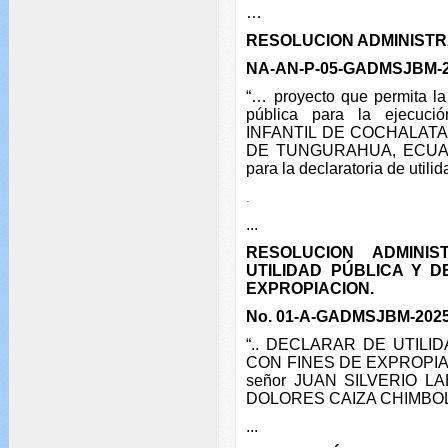
…
RESOLUCION ADMINISTR
NA-AN-P-05-GADMSJBM-
“… proyecto que permita la 
pública para la ejecuc
INFANTIL DE COCHALAT
DE TUNGURAHUA, ECUADOR
para la declaratoria de utili
.
...
RESOLUCION ADMINIS
UTILIDAD PÚBLICA Y D
EXPROPIACION.
No. 01-A-GADMSJBM-202
“.. DECLARAR DE UTILI
CON FINES DE EXPROPIACIÓ
señor JUAN SILVERIO LA
DOLORES CAIZA CHIMB
...