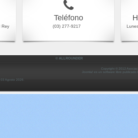
Teléfono
H
l Rey
(03) 277-9217
Lune
© ALLROUNDER
Copyright © 2012 Asociac
Joomla! es un software libre publicado
s 03 Agosto 2026.