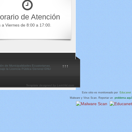
orario de Atención
s a Viernes de 8:00 a 17:00.
↑↑↑
ión de Municipalidades Ecuatorianas.
 bajo la Licencia Pública General GNU
Template designed by LernVid.com
Este sitio es monitoreado por
Educanet
Malware y Virus Scan. Reportar un
problema aquí