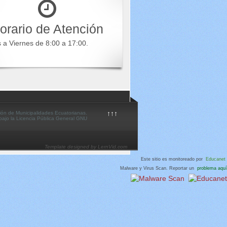
orario de Atención
s a Viernes de 8:00 a 17:00.
↑↑↑
ión de Municipalidades Ecuatorianas.
 bajo la Licencia Pública General GNU
Template designed by LernVid.com
Este sitio es monitoreado por
Educanet
Malware y Virus Scan. Reportar un
problema aquí