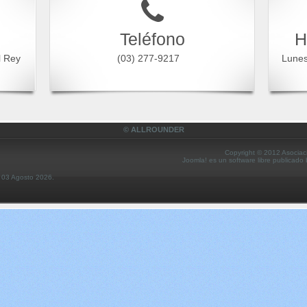
Teléfono
H
l Rey
(03) 277-9217
Lune
© ALLROUNDER
Copyright © 2012 Asociac
Joomla! es un software libre publicado
s 03 Agosto 2026.