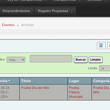
Emprendimientos
Registro Propiedad
Eventos
Archivar
ltro
Buscar
Limpiar
Limite
echa
Título
Lugar
Categoría
.06.19
,
Prueba Día del Niño
Prueba
Prueba Dia 
:01 h
-
Palacio
Niño
:10 h
Municipal