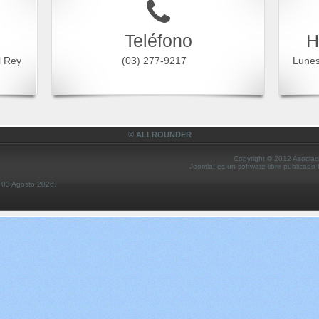
Teléfono
H
l Rey
(03) 277-9217
Lune
© ALLROUNDER
Copyright © 2012 Asociac
Joomla! es un software libre publicado
s 03 Agosto 2026.