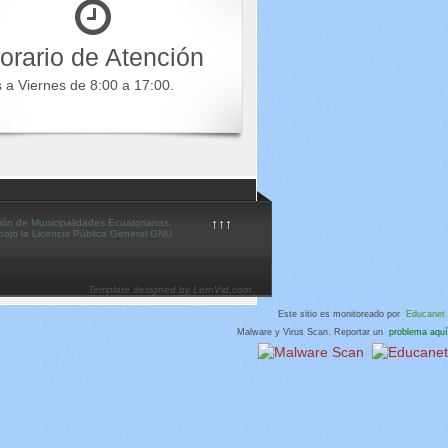
orario de Atención
s a Viernes de 8:00 a 17:00.
↑↑↑
ión de Municipalidades Ecuatorianas.
 bajo la Licencia Pública General GNU
Template designed by LernVid.com
Este sitio es monitoreado por
Educanet
Malware y Virus Scan. Reportar un
problema aquí