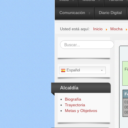
Comunicación
Diario Digital
Usted está aquí:
Inicio
Mocha
Buscar...
Fi
Español
Alcaldía
F
Biografía
01
Trayectoria
08
Metas y Objetivos
08