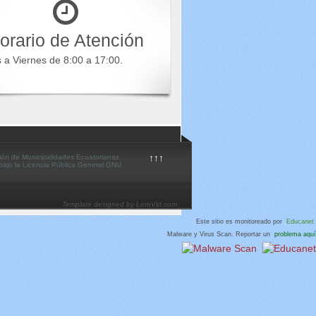
orario de Atención
s a Viernes de 8:00 a 17:00.
↑↑↑
ión de Municipalidades Ecuatorianas.
 bajo la Licencia Pública General GNU
Template designed by LernVid.com
Este sitio es monitoreado por
Educanet
Malware y Virus Scan. Reportar un
problema aquí