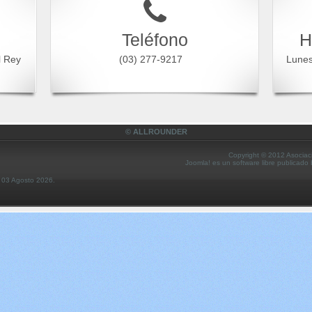
Teléfono
H
l Rey
(03) 277-9217
Lune
© ALLROUNDER
Copyright © 2012 Asociac
Joomla! es un software libre publicado
s 03 Agosto 2026.