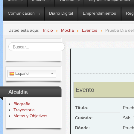
Comunicación
Diario Digital
Emprendimientos
Reg
Usted está aquí:
Inicio
Mocha
Eventos
Prueba Día del
Buscar...
Español
Evento
Alcaldía
Biografía
Título:
Prueb
Trayectoria
Metas y Objetivos
Cuándo:
Sáb, 
Dónde:
Prueb