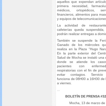
aquellos que expendan artícul
primera necesidad, farmacéut
médicos, ortopédicos, serv
financieros, alimentos para mas
y equipos de telecomunicacione
La actividad de restauran
cafeterías queda suspendida,
podrán realizar entregas a domici
También se suspende la Fer
Ganado de los miércoles q
realiza en la Plaza “Hugo Nara
En la parte exterior del Cent
Salud de Mocha se instaló una 
donde se atiende los caso
pacientes con enfermed
respiratorias con el fin de prev
evitar contagios. Servici
funciona de 08H00 a 16H30 de 
a viernes.
...
BOLETÍN DE PRENSA #3
Mocha, 13 de marzo de