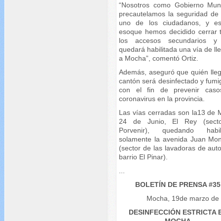
“Nosotros como Gobierno Muni
precautelamos la seguridad de
uno de los ciudadanos, y e
esoque hemos decidido cerrar 
los accesos secundarios y
quedará habilitada una vía de l
a Mocha”, comentó Ortiz.
Además, aseguró que quién lleg
cantón será desinfectado y fumi
con el fin de prevenir cas
coronavirus en la provincia.
Las vías cerradas son la13 de 
24 de Junio, El Rey (sect
Porvenir), quedando habil
solamente la avenida Juan Mon
(sector de las lavadoras de aut
barrio El Pinar).
...
BOLETÍN DE PRENSA #35
Mocha, 19de marzo de
DESINFECCIÓN ESTRICTA 