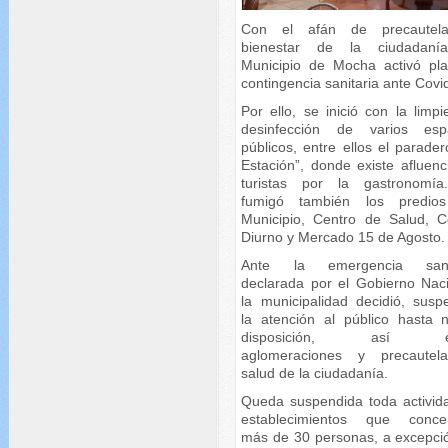
Con el afán de precautela
bienestar de la ciudadaní
Municipio de Mocha activó pl
contingencia sanitaria ante Covi
Por ello, se inició con la limp
desinfección de varios esp
públicos, entre ellos el parade
Estación”, donde existe afluenc
turistas por la gastronomí
fumigó también los predio
Municipio, Centro de Salud, C
Diurno y Mercado 15 de Agosto.
Ante la emergencia sanit
declarada por el Gobierno Naci
la municipalidad decidió, susp
la atención al público hasta 
disposición, así ev
aglomeraciones y precautel
salud de la ciudadanía.
Queda suspendida toda activid
establecimientos que conce
más de 30 personas, a excepci