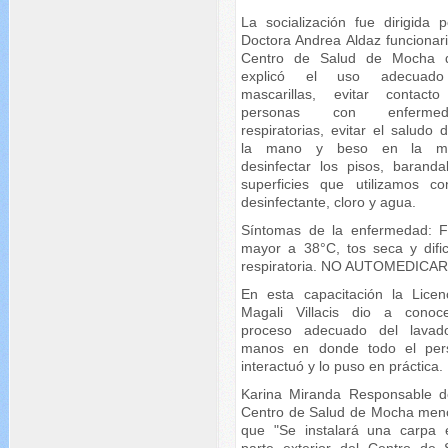
La socialización fue dirigida p
Doctora Andrea Aldaz funcionari
Centro de Salud de Mocha 
explicó el uso adecuad
mascarillas, evitar contact
personas con enfermed
respiratorias, evitar el saludo
la mano y beso en la meji
desinfectar los pisos, baranda
superficies que utilizamos c
desinfectante, cloro y agua.
Síntomas de la enfermedad: F
mayor a 38°C, tos seca y dific
respiratoria. NO AUTOMEDICAR
En esta capacitación la Licen
Magali Villacis dio a conoc
proceso adecuado del lava
manos en donde todo el per
interactuó y lo puso en práctica.
Karina Miranda Responsable d
Centro de Salud de Mocha men
que "Se instalará una carpa 
parte exterior del Centro de 