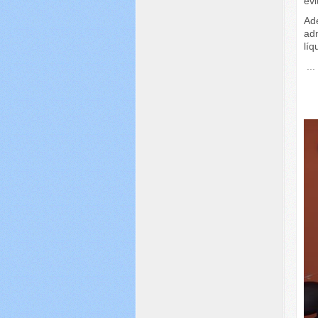
evi
Ad
adm
líq
...