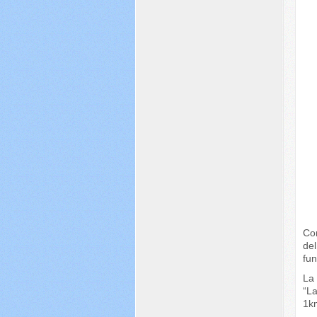
Con
de
fu
La
“L
1km