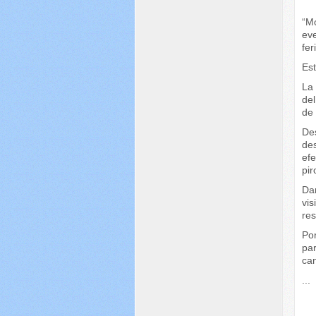
“M
ev
fer
Est
La 
del
de 
De
de
ef
pir
Dan
vi
res
Por
pa
ca
...