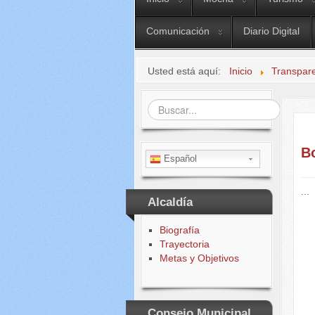
Comunicación
Diario Digital
Usted está aquí:
Inicio
Transpar
Buscar...
B
Español
...
Alcaldía
Biografía
Trayectoria
Metas y Objetivos
Consejo Municipal