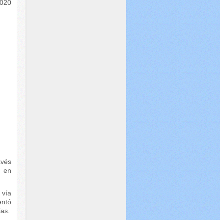
2020
avés
 en
 vía
entó
ias.