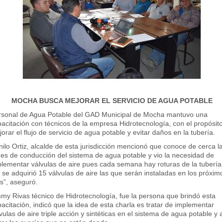
MOCHA BUSCA MEJORAR EL SERVICIO DE AGUA POTABLE
rsonal de Agua Potable del GAD Municipal de Mocha mantuvo una
acitación con técnicos de la empresa Hidrotecnología, con el propósit
orar el flujo de servicio de agua potable y evitar daños en la tubería.
ilo Ortiz, alcalde de esta jurisdicción mencionó que conoce de cerca l
des de conducción del sistema de agua potable y vio la necesidad de
lementar válvulas de aire pues cada semana hay roturas de la tubería
 se adquirió 15 válvulas de aire las que serán instaladas en los próxim
s”, aseguró.
my Rivas técnico de Hidrotecnología, fue la persona que brindó esta
acitación, indicó que la idea de esta charla es tratar de implementar
vulas de aire triple acción y sintéticas en el sistema de agua potable y 