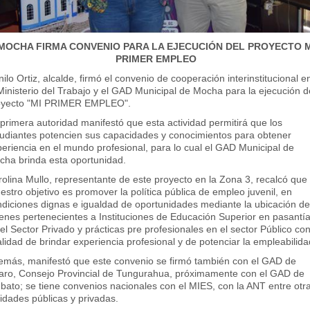
MOCHA FIRMA CONVENIO PARA LA EJECUCIÓN DEL PROYECTO M
PRIMER EMPLEO
ilo Ortiz, alcalde, firmó el convenio de cooperación interinstitucional e
Ministerio del Trabajo y el GAD Municipal de Mocha para la ejecución d
oyecto "MI PRIMER EMPLEO".
primera autoridad manifestó que esta actividad permitirá que los
tudiantes potencien sus capacidades y conocimientos para obtener
eriencia en el mundo profesional, para lo cual el GAD Municipal de
cha brinda esta oportunidad.
olina Mullo, representante de este proyecto en la Zona 3, recalcó que
estro objetivo es promover la política pública de empleo juvenil, en
ndiciones dignas e igualdad de oportunidades mediante la ubicación d
enes pertenecientes a Instituciones de Educación Superior en pasantí
el Sector Privado y prácticas pre profesionales en el sector Público con
alidad de brindar experiencia profesional y de potenciar la empleabilida
emás, manifestó que este convenio se firmó también con el GAD de
llaro, Consejo Provincial de Tungurahua, próximamente con el GAD de
ato; se tiene convenios nacionales con el MIES, con la ANT entre otr
idades públicas y privadas.