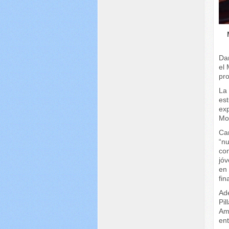
Dan
el 
pr
La 
es
exp
Mo
Car
“nu
co
jóv
en 
fin
Ad
Pi
Amb
ent