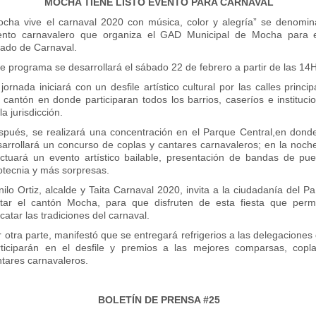
MOCHA TIENE LISTO EVENTO PARA CARNAVAL
ocha vive el carnaval 2020 con música, color y alegría” se denomin
ento carnavalero que organiza el GAD Municipal de Mocha para 
iado de Carnaval.
e programa se desarrollará el sábado 22 de febrero a partir de las 14
jornada iniciará con un desfile artístico cultural por las calles princip
 cantón en donde participaran todos los barrios, caseríos e instituci
la jurisdicción.
spués, se realizará una concentración en el Parque Central,en dond
sarrollará un concurso de coplas y cantares carnavaleros; en la noch
ectuará un evento artístico bailable, presentación de bandas de pue
otecnia y más sorpresas.
ilo Ortiz, alcalde y Taita Carnaval 2020, invita a la ciudadanía del Pa
sitar el cantón Mocha, para que disfruten de esta fiesta que permi
catar las tradiciones del carnaval.
 otra parte, manifestó que se entregará refrigerios a las delegaciones
rticiparán en el desfile y premios a las mejores comparsas, copl
ntares carnavaleros.
BOLETÍN DE PRENSA #25