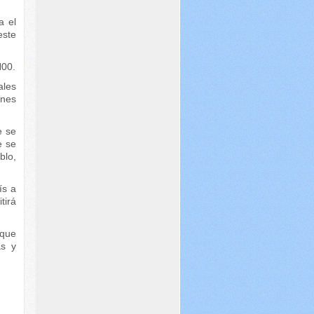
a el
este
H00.
ales
ones
e se
e se
blo,
ís a
tirá
 que
as y