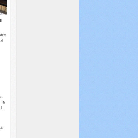
I
ntre
el
e
as
 la
d.
as