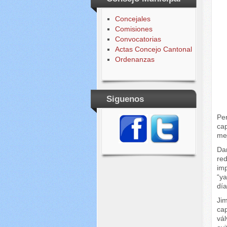
Concejales
Comisiones
Convocatorias
Actas Concejo Cantonal
Ordenanzas
Siguenos
Pe
cap
mej
Dan
re
imp
“ya
día
Jim
cap
vál