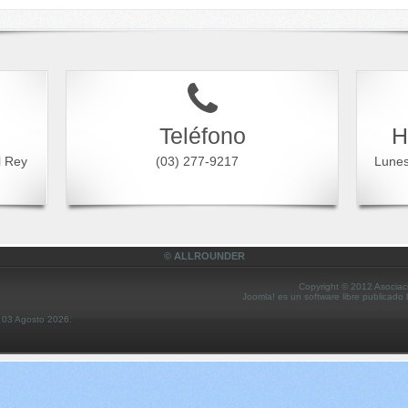
Teléfono
H
l Rey
(03) 277-9217
Lune
© ALLROUNDER
Copyright © 2012 Asociac
Joomla! es un software libre publicado
s 03 Agosto 2026.