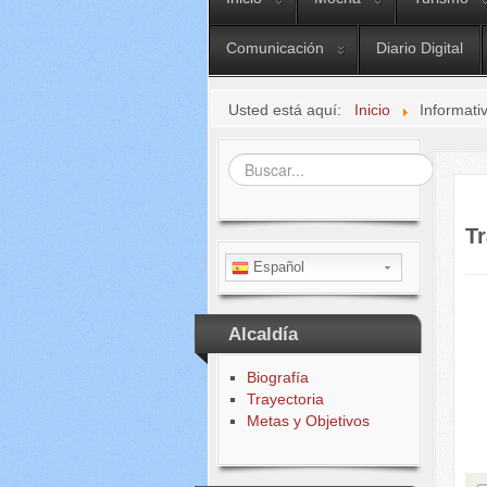
Comunicación
Diario Digital
Usted está aquí:
Inicio
Informati
Buscar...
T
Español
Alcaldía
Biografía
C
Trayectoria
Metas y Objetivos
J