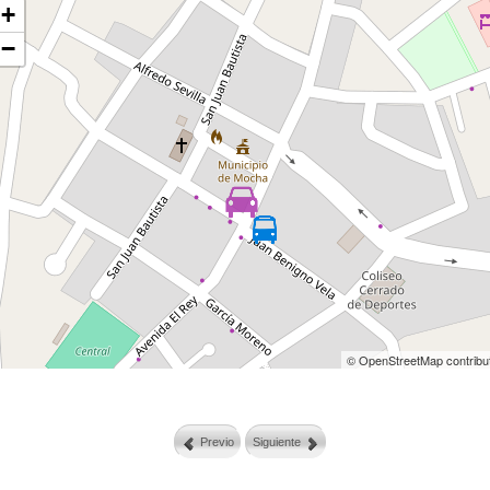
+
−
© OpenStreetMap contribu
Previo
Siguiente