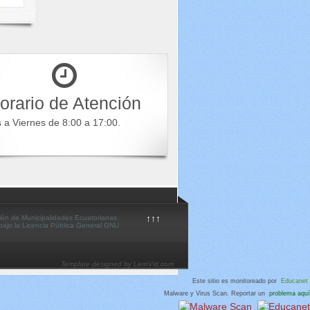
orario de Atención
s a Viernes de 8:00 a 17:00.
↑↑↑
ión de Municipalidades Ecuatorianas.
 bajo la Licencia Pública General GNU
Template designed by LernVid.com
Este sitio es monitoreado por
Educanet
Malware y Virus Scan. Reportar un
problema aquí