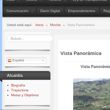
Comunicación
Diario Digital
Emprendimientos
Reg
Usted está aquí:
Inicio
Mocha
Vista Panorámica
Buscar...
Vista Panorámica
Español
Vista Panorámi
Alcaldía
Biografía
Trayectoria
Metas y Objetivos