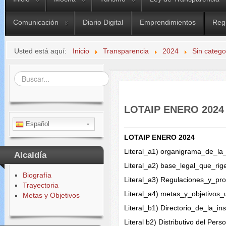
Comunicación
Diario Digital
Emprendimientos
Reg
Usted está aquí:
Inicio
Transparencia
2024
Sin catego
Buscar...
LOTAIP ENERO 2024
Español
LOTAIP ENERO 2024
Literal_a1) organigrama_de_la_
Alcaldía
Literal_a2) base_legal_que_rige
Biografía
Literal_a3) Regulaciones_y_pr
Trayectoria
Literal_a4) metas_y_objetivos_
Metas y Objetivos
Literal_b1) Directorio_de_la_ins
Literal b2) Distributivo del Per