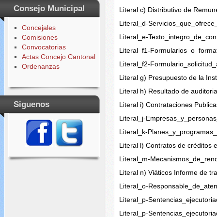
Consejo Municipal
Literal c) Distributivo de Rem
Literal_d-Servicios_que_ofrec
Concejales
Literal_e-Texto_integro_de_con
Comisiones
Convocatorias
Literal_f1-Formularios_o_forma
Actas Concejo Cantonal
Literal_f2-Formulario_solicitu
Ordenanzas
Literal g) Presupuesto de la Ins
Literal h) Resultado de auditori
Siguenos
Literal i) Contrataciones Public
Literal_j-Empresas_y_persona
Literal_k-Planes_y_programas
Literal l) Contratos de créditos
Literal_m-Mecanismos_de_rend
Literal n) Viáticos Informe de tr
Literal_o-Responsable_de_aten
Literal_p-Sentencias_ejecutori
Literal_p-Sentencias_ejecutori