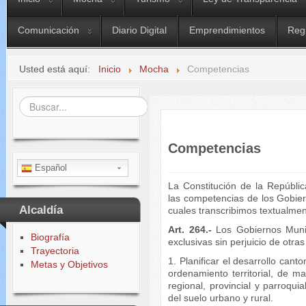
Comunicación
Diario Digital
Emprendimientos
Reg
Usted está aquí:
Inicio
Mocha
Competencias
Buscar...
Competencias
Español
La Constitución de la Repúbli
las competencias de los Gobie
Alcaldía
cuales transcribimos textualmen
Art. 264.-
Los Gobiernos Munic
Biografía
exclusivas sin perjuicio de otra
Trayectoria
1. Planificar el desarrollo cant
Metas y Objetivos
ordenamiento territorial, de ma
regional, provincial y parroquia
del suelo urbano y rural.