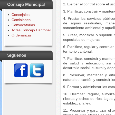
2. Ejercer el control sobre el u
Consejo Municipal
3. Planificar, construir y manten
Concejales
4. Prestar los servicios públic
Comisiones
de aguas residuales, mane
Convocatorias
saneamiento ambiental y aquello
Actas Concejo Cantonal
5. Crear, modificar o suprimir
Ordenanzas
especiales de mejoras.
6. Planificar, regular y controlar
territorio cantonal.
Siguenos
7. Planificar, construir y manten
de salud y educación, así c
desarrollo social, cultural y dep
8. Preservar, mantener y difun
natural del cantón y construir l
9. Formar y administrar los cata
10. Delimitar, regular, autori
riberas y lechos de ríos, lagos 
establezca la ley.
11. Preservar y garantizar el 
playas de mar, riberas de ríos, 