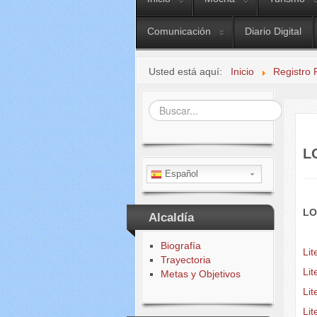
Comunicación
Diario Digital
Usted está aquí:
Inicio
Registro 
Buscar...
L
Español
LO
Alcaldía
Biografía
Lit
Trayectoria
Lit
Metas y Objetivos
Li
Li