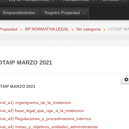
Emprendimientos
Registro Propiedad
Propiedad
RP NORMATIVA LEGAL
Sin categoría
LOTAIP M
OTAIP MARZO 2021
TAIP MARZO 2021
eral_a1) organigrama_de_la_institucion
eral_a2) base_legal_que_rige_a_la_institucion
teral_a3) Regulaciones_y_procedimientos_internos
teral_a4) metas_y_objetivos_unidades_administrativas