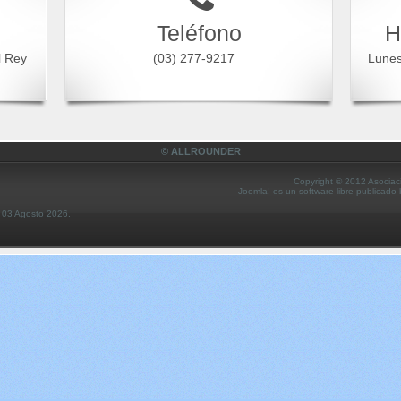
Teléfono
H
l Rey
(03) 277-9217
Lune
© ALLROUNDER
Copyright © 2012 Asociac
Joomla! es un software libre publicado
s 03 Agosto 2026.