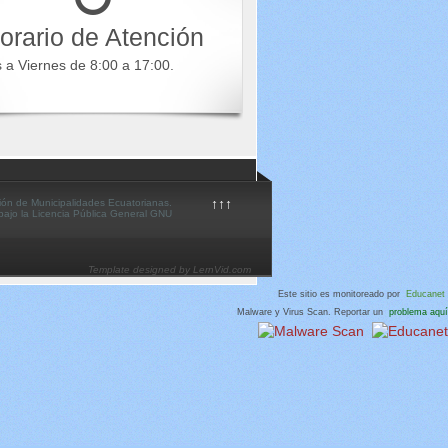
orario de Atención
s a Viernes de 8:00 a 17:00.
↑↑↑
ión de Municipalidades Ecuatorianas.
 bajo la Licencia Pública General GNU
Template designed by LernVid.com
Este sitio es monitoreado por
Educanet
Malware y Virus Scan. Reportar un
problema aquí