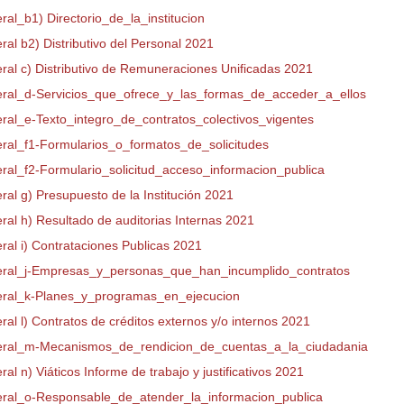
eral_b1) Directorio_de_la_institucion
eral b2) Distributivo del Personal 2021
eral c) Distributivo de Remuneraciones Unificadas 2021
teral_d-Servicios_que_ofrece_y_las_formas_de_acceder_a_ellos
teral_e-Texto_integro_de_contratos_colectivos_vigentes
teral_f1-Formularios_o_formatos_de_solicitudes
teral_f2-Formulario_solicitud_acceso_informacion_publica
eral g) Presupuesto de la Institución 2021
eral h) Resultado de auditorias Internas 2021
eral i) Contrataciones Publicas 2021
teral_j-Empresas_y_personas_que_han_incumplido_contratos
teral_k-Planes_y_programas_en_ejecucion
eral l) Contratos de créditos externos y/o internos 2021
teral_m-Mecanismos_de_rendicion_de_cuentas_a_la_ciudadania
eral n) Viáticos Informe de trabajo y justificativos 2021
teral_o-Responsable_de_atender_la_informacion_publica