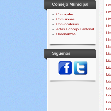
Consejo Municipal
Lit
Lit
Concejales
Lit
Comisiones
Convocatorias
Li
Actas Concejo Cantonal
Li
Ordenanzas
Li
Li
Siguenos
Lit
Lit
Lit
Li
Li
Lit
Li
Lit
Li