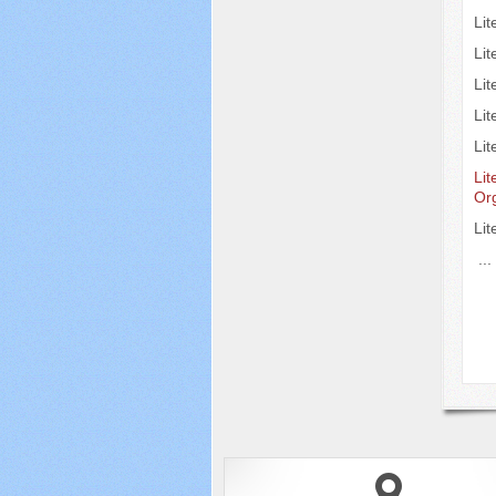
Li
Li
Li
Lit
Lit
Lit
Or
Li
..