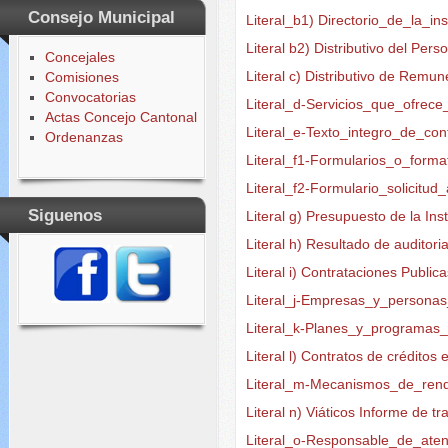
Consejo Municipal
Literal_b1) Directorio_de_la_ins
Literal b2) Distributivo del Per
Concejales
Literal c) Distributivo de Rem
Comisiones
Convocatorias
Literal_d-Servicios_que_ofrec
Actas Concejo Cantonal
Literal_e-Texto_integro_de_con
Ordenanzas
Literal_f1-Formularios_o_forma
Literal_f2-Formulario_solicitu
Siguenos
Literal g) Presupuesto de la Ins
Literal h) Resultado de auditori
Literal i) Contrataciones Public
Literal_j-Empresas_y_persona
Literal_k-Planes_y_programas
Literal l) Contratos de créditos
Literal_m-Mecanismos_de_rend
Literal n) Viáticos Informe de tr
Literal_o-Responsable_de_aten