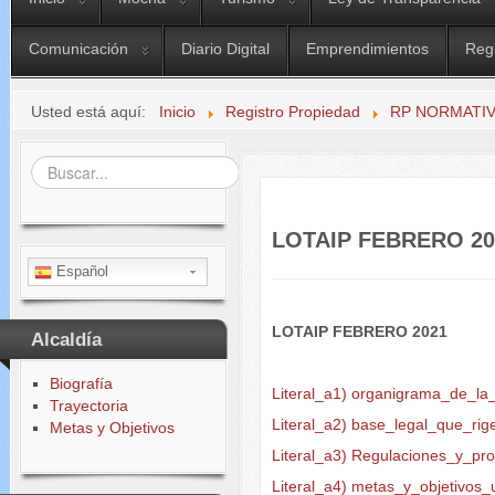
Comunicación
Diario Digital
Emprendimientos
Reg
Usted está aquí:
Inicio
Registro Propiedad
RP NORMATIV
Buscar...
LOTAIP FEBRERO 20
Español
LOTAIP FEBRERO 2021
Alcaldía
Biografía
Literal_a1) organigrama_de_la_
Trayectoria
Literal_a2) base_legal_que_rige
Metas y Objetivos
Literal_a3) Regulaciones_y_pr
Literal_a4) metas_y_objetivos_