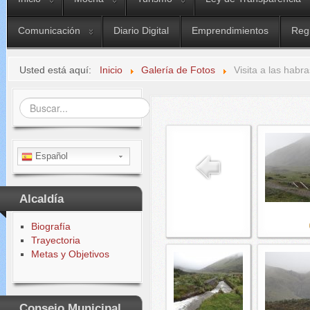
Comunicación
Diario Digital
Emprendimientos
Reg
Usted está aquí:
Inicio
Galería de Fotos
Visita a las habra
Buscar...
Español
Alcaldía
Biografía
Trayectoria
Metas y Objetivos
Consejo Municipal