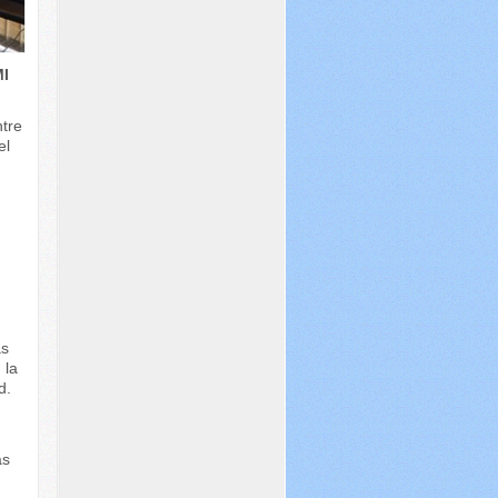
I
ntre
el
e
as
 la
d.
as