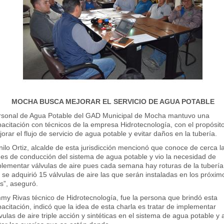
MOCHA BUSCA MEJORAR EL SERVICIO DE AGUA POTABLE
rsonal de Agua Potable del GAD Municipal de Mocha mantuvo una
acitación con técnicos de la empresa Hidrotecnología, con el propósit
orar el flujo de servicio de agua potable y evitar daños en la tubería.
ilo Ortiz, alcalde de esta jurisdicción mencionó que conoce de cerca l
des de conducción del sistema de agua potable y vio la necesidad de
lementar válvulas de aire pues cada semana hay roturas de la tubería
 se adquirió 15 válvulas de aire las que serán instaladas en los próxim
s”, aseguró.
my Rivas técnico de Hidrotecnología, fue la persona que brindó esta
acitación, indicó que la idea de esta charla es tratar de implementar
vulas de aire triple acción y sintéticas en el sistema de agua potable y 