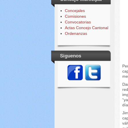
Concejales
Comisiones
Convocatorias
Actas Concejo Cantonal
Ordenanzas
Siguenos
Pe
cap
mej
Dan
re
imp
“ya
día
Jim
cap
vál