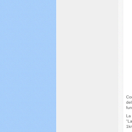
Con
de
fu
La
“L
1km