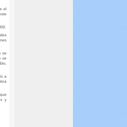
a el
este
H00.
ales
ones
e se
e se
blo,
ís a
tirá
 que
as y