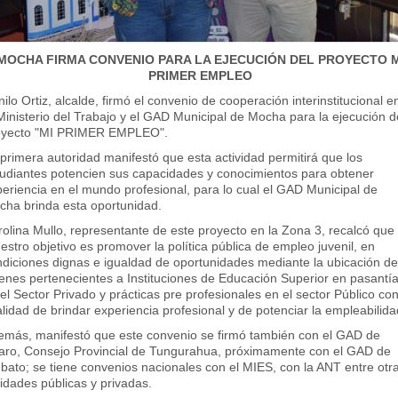
MOCHA FIRMA CONVENIO PARA LA EJECUCIÓN DEL PROYECTO M
PRIMER EMPLEO
ilo Ortiz, alcalde, firmó el convenio de cooperación interinstitucional e
Ministerio del Trabajo y el GAD Municipal de Mocha para la ejecución d
oyecto "MI PRIMER EMPLEO".
primera autoridad manifestó que esta actividad permitirá que los
tudiantes potencien sus capacidades y conocimientos para obtener
eriencia en el mundo profesional, para lo cual el GAD Municipal de
cha brinda esta oportunidad.
olina Mullo, representante de este proyecto en la Zona 3, recalcó que
estro objetivo es promover la política pública de empleo juvenil, en
ndiciones dignas e igualdad de oportunidades mediante la ubicación d
enes pertenecientes a Instituciones de Educación Superior en pasantí
el Sector Privado y prácticas pre profesionales en el sector Público con
alidad de brindar experiencia profesional y de potenciar la empleabilida
emás, manifestó que este convenio se firmó también con el GAD de
llaro, Consejo Provincial de Tungurahua, próximamente con el GAD de
ato; se tiene convenios nacionales con el MIES, con la ANT entre otr
idades públicas y privadas.