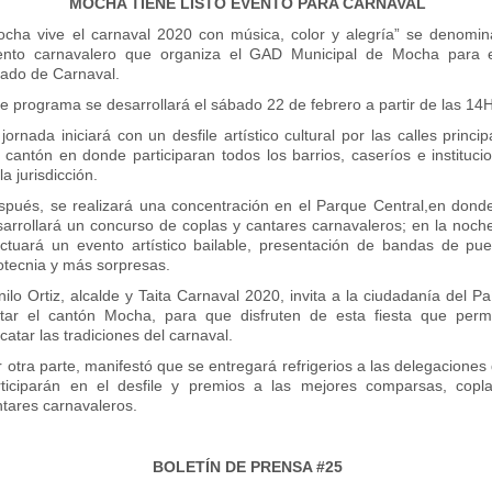
MOCHA TIENE LISTO EVENTO PARA CARNAVAL
ocha vive el carnaval 2020 con música, color y alegría” se denomin
ento carnavalero que organiza el GAD Municipal de Mocha para 
iado de Carnaval.
e programa se desarrollará el sábado 22 de febrero a partir de las 14
jornada iniciará con un desfile artístico cultural por las calles princip
 cantón en donde participaran todos los barrios, caseríos e instituci
la jurisdicción.
spués, se realizará una concentración en el Parque Central,en dond
sarrollará un concurso de coplas y cantares carnavaleros; en la noch
ectuará un evento artístico bailable, presentación de bandas de pue
otecnia y más sorpresas.
ilo Ortiz, alcalde y Taita Carnaval 2020, invita a la ciudadanía del Pa
sitar el cantón Mocha, para que disfruten de esta fiesta que permi
catar las tradiciones del carnaval.
 otra parte, manifestó que se entregará refrigerios a las delegaciones
rticiparán en el desfile y premios a las mejores comparsas, copl
ntares carnavaleros.
BOLETÍN DE PRENSA #25