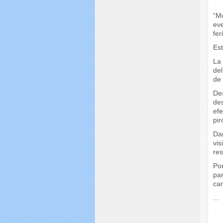
“M
ev
fer
Est
La 
del
de 
De
de
ef
pir
Dan
vi
res
Por
pa
ca
...