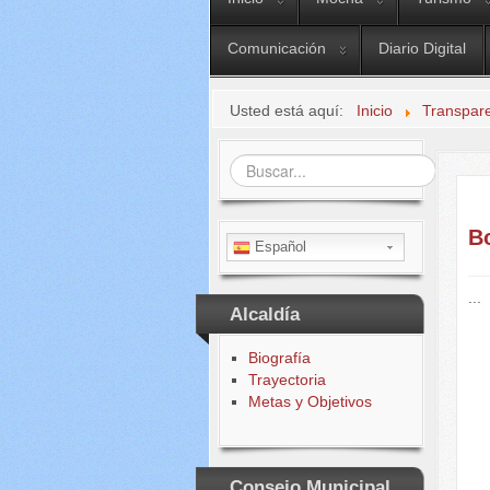
Comunicación
Diario Digital
Usted está aquí:
Inicio
Transpar
Buscar...
B
Español
...
Alcaldía
Biografía
Trayectoria
Metas y Objetivos
Consejo Municipal