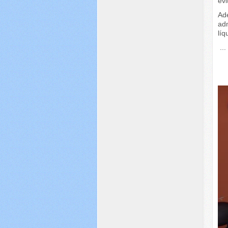
evi
Ad
adm
líq
...