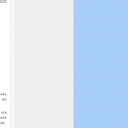
2020
avés
 en
 vía
entó
ias.