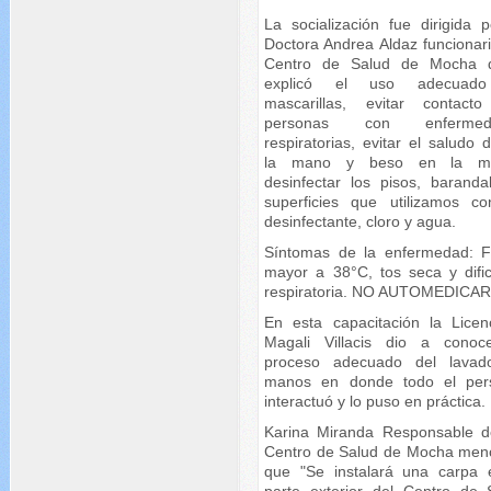
La socialización fue dirigida p
Doctora Andrea Aldaz funcionari
Centro de Salud de Mocha 
explicó el uso adecuad
mascarillas, evitar contact
personas con enfermed
respiratorias, evitar el saludo
la mano y beso en la meji
desinfectar los pisos, baranda
superficies que utilizamos c
desinfectante, cloro y agua.
Síntomas de la enfermedad: F
mayor a 38°C, tos seca y dific
respiratoria. NO AUTOMEDICAR
En esta capacitación la Licen
Magali Villacis dio a conoc
proceso adecuado del lava
manos en donde todo el per
interactuó y lo puso en práctica.
Karina Miranda Responsable d
Centro de Salud de Mocha men
que "Se instalará una carpa 
parte exterior del Centro de 