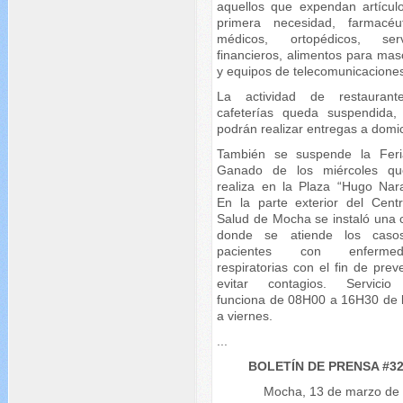
aquellos que expendan artícul
primera necesidad, farmacéut
médicos, ortopédicos, serv
financieros, alimentos para mas
y equipos de telecomunicacione
La actividad de restauran
cafeterías queda suspendida,
podrán realizar entregas a domici
También se suspende la Fer
Ganado de los miércoles q
realiza en la Plaza “Hugo Nara
En la parte exterior del Cent
Salud de Mocha se instaló una 
donde se atiende los caso
pacientes con enfermed
respiratorias con el fin de prev
evitar contagios. Servici
funciona de 08H00 a 16H30 de 
a viernes.
...
BOLETÍN DE PRENSA #3
Mocha, 13 de marzo de