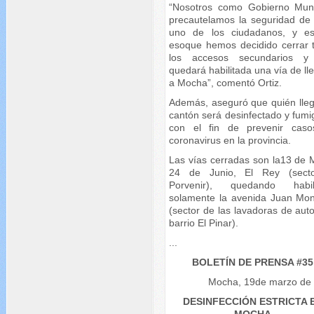
“Nosotros como Gobierno Muni
precautelamos la seguridad de
uno de los ciudadanos, y e
esoque hemos decidido cerrar 
los accesos secundarios y
quedará habilitada una vía de l
a Mocha”, comentó Ortiz.
Además, aseguró que quién lleg
cantón será desinfectado y fumi
con el fin de prevenir cas
coronavirus en la provincia.
Las vías cerradas son la13 de 
24 de Junio, El Rey (sect
Porvenir), quedando habil
solamente la avenida Juan Mon
(sector de las lavadoras de aut
barrio El Pinar).
...
BOLETÍN DE PRENSA #35
Mocha, 19de marzo de
DESINFECCIÓN ESTRICTA 