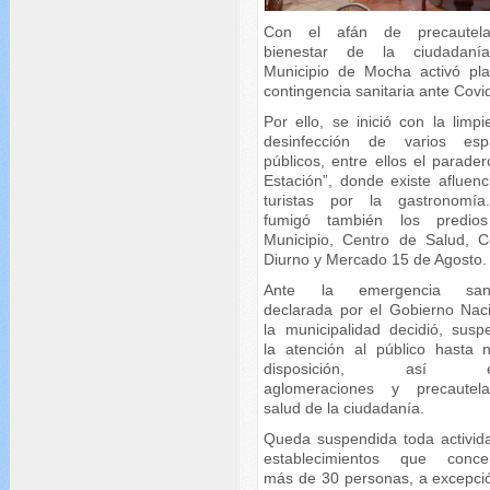
Con el afán de precautela
bienestar de la ciudadaní
Municipio de Mocha activó pl
contingencia sanitaria ante Covi
Por ello, se inició con la limp
desinfección de varios esp
públicos, entre ellos el parade
Estación”, donde existe afluenc
turistas por la gastronomí
fumigó también los predio
Municipio, Centro de Salud, C
Diurno y Mercado 15 de Agosto.
Ante la emergencia sanit
declarada por el Gobierno Naci
la municipalidad decidió, susp
la atención al público hasta 
disposición, así ev
aglomeraciones y precautel
salud de la ciudadanía.
Queda suspendida toda activid
establecimientos que conce
más de 30 personas, a excepci