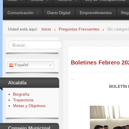
Comunicación
Diario Digital
Emprendimientos
Reg
Usted está aquí:
Inicio
Preguntas Frecuentes
Sin categor
Buscar...
Boletines Febrero 20
Español
...
Alcaldía
BOLETÍN 
Biografía
Trayectoria
Metas y Objetivos
Consejo Municipal