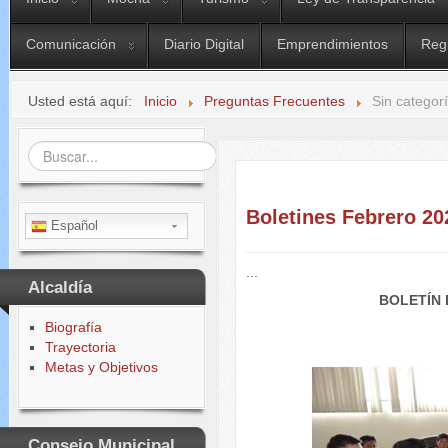
Comunicación
Diario Digital
Emprendimientos
Reg
Usted está aquí:
Inicio
Preguntas Frecuentes
Sin categor
Buscar...
Boletines Febrero 20
Español
...
Alcaldía
BOLETÍN 
Biografía
Trayectoria
Metas y Objetivos
Consejo Municipal