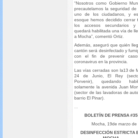
“Nosotros como Gobierno Muni
precautelamos la seguridad de
uno de los ciudadanos, y e
esoque hemos decidido cerrar 
los accesos secundarios y
quedará habilitada una vía de l
a Mocha”, comentó Ortiz.
Además, aseguró que quién lleg
cantón será desinfectado y fumi
con el fin de prevenir cas
coronavirus en la provincia.
Las vías cerradas son la13 de 
24 de Junio, El Rey (sect
Porvenir), quedando habil
solamente la avenida Juan Mon
(sector de las lavadoras de aut
barrio El Pinar).
...
BOLETÍN DE PRENSA #35
Mocha, 19de marzo de
DESINFECCIÓN ESTRICTA 