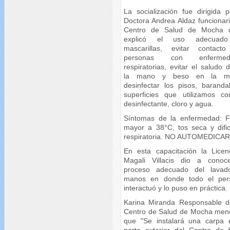
La socialización fue dirigida p
Doctora Andrea Aldaz funcionari
Centro de Salud de Mocha 
explicó el uso adecuad
mascarillas, evitar contact
personas con enfermed
respiratorias, evitar el saludo
la mano y beso en la meji
desinfectar los pisos, baranda
superficies que utilizamos c
desinfectante, cloro y agua.
Síntomas de la enfermedad: F
mayor a 38°C, tos seca y dific
respiratoria. NO AUTOMEDICAR
En esta capacitación la Licen
Magali Villacis dio a conoc
proceso adecuado del lava
manos en donde todo el per
interactuó y lo puso en práctica.
Karina Miranda Responsable d
Centro de Salud de Mocha men
que "Se instalará una carpa 
parte exterior del Centro de 