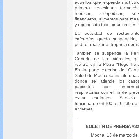
aquellos que expendan artícul
primera necesidad, farmacéut
médicos, ortopédicos, serv
financieros, alimentos para mas
y equipos de telecomunicacione
La actividad de restauran
cafeterías queda suspendida,
podrán realizar entregas a domici
También se suspende la Fer
Ganado de los miércoles q
realiza en la Plaza “Hugo Nara
En la parte exterior del Cent
Salud de Mocha se instaló una 
donde se atiende los caso
pacientes con enfermed
respiratorias con el fin de prev
evitar contagios. Servici
funciona de 08H00 a 16H30 de 
a viernes.
...
BOLETÍN DE PRENSA #3
Mocha, 13 de marzo de