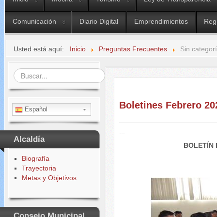
Comunicación
Diario Digital
Emprendimientos
Reg
Usted está aquí:
Inicio
Preguntas Frecuentes
Sin categor
Buscar...
Boletines Febrero 20
Español
...
Alcaldía
BOLETÍN 
Biografía
Trayectoria
Metas y Objetivos
Consejo Municipal