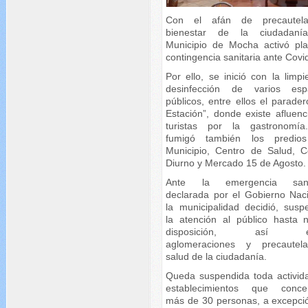
Con el afán de precautela
bienestar de la ciudadaní
Municipio de Mocha activó pl
contingencia sanitaria ante Covi
Por ello, se inició con la limp
desinfección de varios esp
públicos, entre ellos el parade
Estación”, donde existe afluenc
turistas por la gastronomí
fumigó también los predio
Municipio, Centro de Salud, C
Diurno y Mercado 15 de Agosto.
Ante la emergencia sanit
declarada por el Gobierno Naci
la municipalidad decidió, susp
la atención al público hasta 
disposición, así ev
aglomeraciones y precautel
salud de la ciudadanía.
Queda suspendida toda activid
establecimientos que conce
más de 30 personas, a excepci