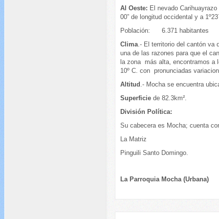
Al Oeste:
El nevado Carihuayrazo 
00” de longitud occidental y a 1º23`
Población: 6.371 habitantes
Clima
.- El territorio del cantón v
una de las razones para que el can
la zona más alta, encontramos a 
10º C. con pronunciadas variacion
Altitud
.- Mocha se encuentra ubic
Superficie
de 82.3km².
División Política:
Su cabecera es Mocha; cuenta con
La Matriz
Pinguili Santo Domingo.
La Parroquia Mocha (Urbana)