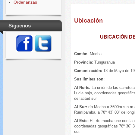
Ordenanzas
Ubicación
Siguenos
UBICACIÓN D
Cantón
: Mocha
Provincia
: Tungurahua
Cantonización:
13 de Mayo
Sus límites son:
Al Norte.
La unión de las carreter
Lucia bajo, coordenadas geográfica
de latitud sur.
Al Sur:
río Mocha a 3600m.s.n.m con
Rumípamba, a 78º 43` 03” de longit
Al Este:
El río mocha une con la 
coordenadas geográficas 78º 36` 30
sur.