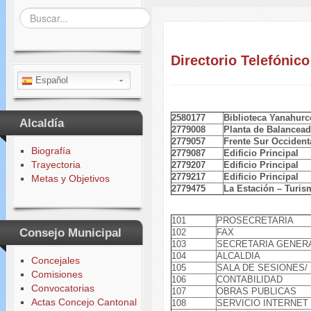
Buscar...
Directorio Telefónico
Español
2580177
Biblioteca Yanahurc
Alcaldía
2779008
Planta de Balancea
2779057
Frente Sur Occident
Biografía
2779087
Edificio Principal
Trayectoria
2779207
Edificio Principal
2779217
Edificio Principal
Metas y Objetivos
2779475
La Estación – Turi
101
PROSECRETARIA
Consejo Municipal
102
FAX
103
SECRETARIA GENER
104
ALCALDIA
Concejales
105
SALA DE SESIONES/
Comisiones
106
CONTABILIDAD
Convocatorias
107
OBRAS PUBLICAS
Actas Concejo Cantonal
108
SERVICIO INTERNET