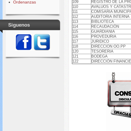
109
REGISTRO DE LA PR
Ordenanzas
110
AVALUOS Y CATAST
111
COMISARIA MUNICIP
112
AUDITORIA INTERNA
113
BIBLIOTECA
Siguenos
114
RECAUDACIÒN
115
GUARDIANIA
116
PROVEDURIA
117
JURIDICO
118
DIRECCION OO.PP
120
TESORERIA
121
BODEGA
122
DIRECCIÒN FINANCI