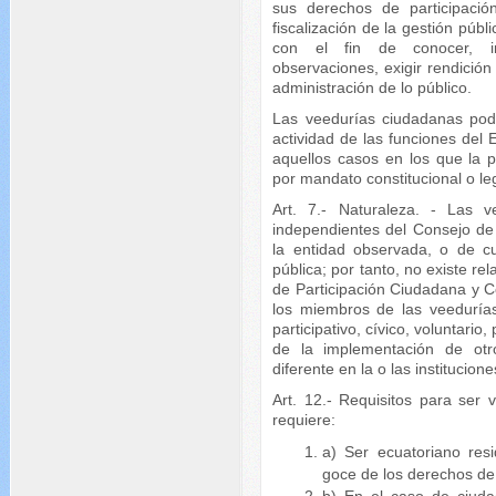
sus derechos de participación
fiscalización de la gestión públ
con el fin de conocer, inf
observaciones, exigir rendición
administración de lo público.
Las veedurías ciudadanas podr
actividad de las funciones del 
aquellos casos en los que la p
por mandato constitucional o l
Art. 7.- Naturaleza. - Las v
independientes del Consejo de 
la entidad observada, o de cua
pública; por tanto, no existe re
de Participación Ciudadana y C
los miembros de las veedurías
participativo, cívico, voluntario,
de la implementación de otr
diferente en la o las institucio
Art. 12.- Requisitos para ser
requiere:
a) Ser ecuatoriano res
goce de los derechos de 
b) En el caso de ciuda