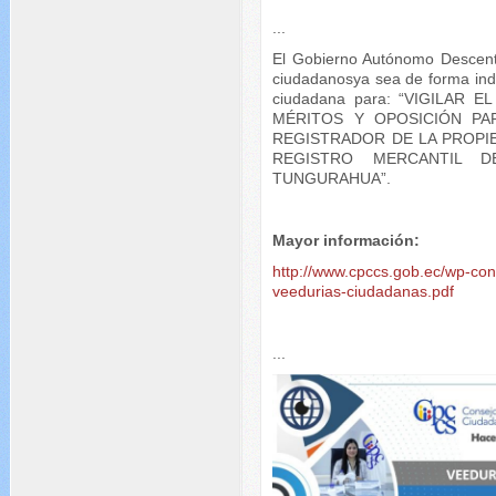
...
El Gobierno Autónomo Descentr
ciudadanosya sea de forma indiv
ciudadana para: “VIGILAR
MÉRITOS Y OPOSICIÓN PA
REGISTRADOR DE LA PROPI
REGISTRO MERCANTIL D
TUNGURAHUA”.
Mayor información:
http://www.cpccs.gob.ec/wp-co
veedurias-ciudadanas.pdf
...