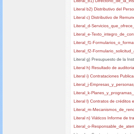
Literal_b1) Directorio_de_la_ins
Literal b2) Distributivo del Per
Literal c) Distributivo de Rem
Literal_d-Servicios_que_ofrec
Literal_e-Texto_integro_de_con
Literal_f1-Formularios_o_forma
Literal_f2-Formulario_solicitu
Literal g) Presupuesto de la Ins
Literal h) Resultado de auditori
Literal i) Contrataciones Public
Literal_j-Empresas_y_persona
Literal_k-Planes_y_programas
Literal l) Contratos de créditos
Literal_m-Mecanismos_de_rend
Literal n) Viáticos Informe de tr
Literal_o-Responsable_de_aten