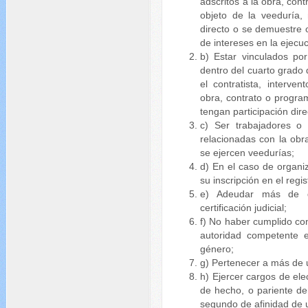
adscritos a la obra, con
objeto de la veeduría, 
directo o se demuestre o
de intereses en la ejecu
b) Estar vinculados po
dentro del cuarto grado
el contratista, interve
obra, contrato o progra
tengan participación dire
c) Ser trabajadores o 
relacionadas con la obra
se ejercen veedurías;
d) En el caso de organi
su inscripción en el regi
e) Adeudar más de do
certificación judicial;
f) No haber cumplido co
autoridad competente e
género;
g) Pertenecer a más de 
h) Ejercer cargos de ele
de hecho, o pariente d
segundo de afinidad de u