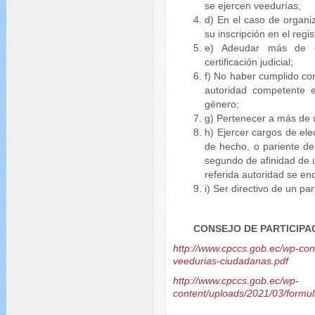
se ejercen veedurías;
d) En el caso de organi
su inscripción en el regi
e) Adeudar más de do
certificación judicial;
f) No haber cumplido co
autoridad competente e
género;
g) Pertenecer a más de 
h) Ejercer cargos de ele
de hecho, o pariente d
segundo de afinidad de u
referida autoridad se enc
i) Ser directivo de un pa
CONSEJO DE PARTICIPA
http://www.cpccs.gob.ec/wp-co
veedurias-ciudadanas.pdf
http://www.cpccs.gob.ec/wp-
content/uploads/2021/03/form