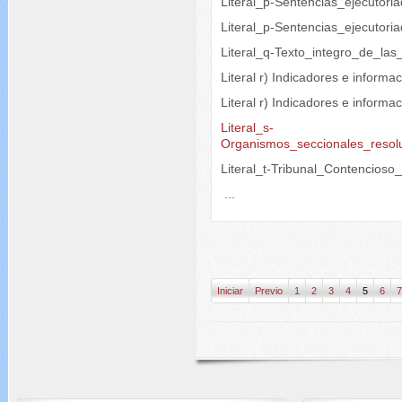
Literal_p-Sentencias_ejecutori
Literal_p-Sentencias_ejecutori
Literal_q-Texto_integro_de_las
Literal r) Indicadores e informa
Literal r) Indicadores e inform
Literal_s-
Organismos_seccionales_resol
Literal_t-Tribunal_Contencioso
...
Iniciar
Previo
1
2
3
4
5
6