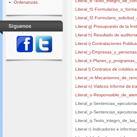
Literal_e-Texto_integro_de_con
Ordenanzas
Literal_f1-Formularios_o_forma
Literal_f2-Formulario_solicitu
Siguenos
Literal g) Presupuesto de la Ins
Literal h) Resultado de auditori
Literal i) Contrataciones Public
Literal_j-Empresas_y_persona
Literal_k-Planes_y_programas
Literal l) Contratos de créditos
Literal_m-Mecanismos_de_rend
Literal n) Viáticos Informe de tr
Literal_o-Responsable_de_aten
Literal_p-Sentencias_ejecutori
Literal_p-Sentencias_ejecutori
Literal_q-Texto_integro_de_las
Literal r) Indicadores e informa