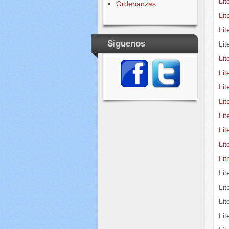
Li
Ordenanzas
Li
Li
Siguenos
Lit
Lit
Lit
Li
Li
Lit
Li
Lit
Li
Li
Li
Li
Lit