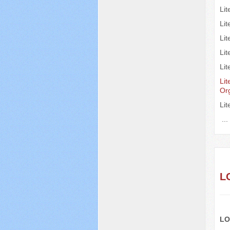
Li
Li
Li
Lit
Lit
Lit
Or
Li
..
L
LO