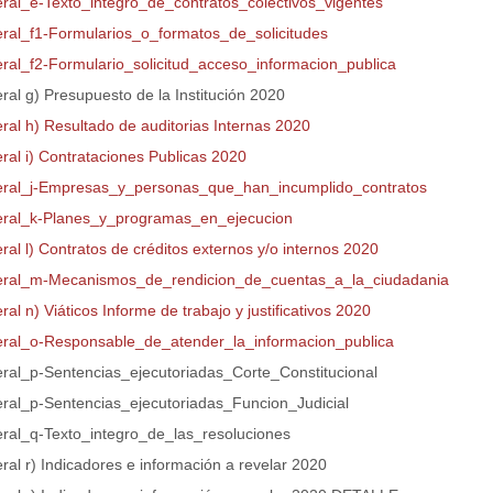
teral_e-Texto_integro_de_contratos_colectivos_vigentes
teral_f1-Formularios_o_formatos_de_solicitudes
teral_f2-Formulario_solicitud_acceso_informacion_publica
eral g) Presupuesto de la Institución 2020
eral h) Resultado de auditorias Internas 2020
eral i) Contrataciones Publicas 2020
teral_j-Empresas_y_personas_que_han_incumplido_contratos
teral_k-Planes_y_programas_en_ejecucion
eral l) Contratos de créditos externos y/o internos 2020
teral_m-Mecanismos_de_rendicion_de_cuentas_a_la_ciudadania
eral n) Viáticos Informe de trabajo y justificativos 2020
teral_o-Responsable_de_atender_la_informacion_publica
teral_p-Sentencias_ejecutoriadas_Corte_Constitucional
teral_p-Sentencias_ejecutoriadas_Funcion_Judicial
teral_q-Texto_integro_de_las_resoluciones
eral r) Indicadores e información a revelar 2020