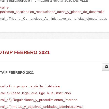
eral r) Indicadores e información a revelar 2020 DETALLE
eral_s-
ganismos_seccionales_resoluciones_actas_y_planes_de_desarrollo
teral_t-Tribunal_Contencioso_Administrativo_sentencias_ejecutoriadas
.
OTAIP FEBRERO 2021
TAIP FEBRERO 2021
eral_a1) organigrama_de_la_institucion
eral_a2) base_legal_que_rige_a_la_institucion
teral_a3) Regulaciones_y_procedimientos_internos
teral_a4) metas_y_objetivos_unidades_administrativas