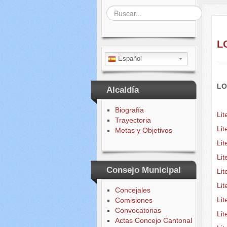
Buscar...
L
Español
LO
Alcaldía
Biografía
Lit
Trayectoria
Lit
Metas y Objetivos
Li
Li
Consejo Municipal
Lit
Lit
Concejales
Lit
Comisiones
Convocatorias
Li
Actas Concejo Cantonal