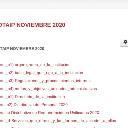
OTAIP NOVIEMBRE 2020
TAIP NOVIEMBRE 2020
eral_a1) organigrama_de_la_institucion
eral_a2) base_legal_que_rige_a_la_institucion
teral_a3) Regulaciones_y_procedimientos_internos
teral_a4) metas_y_objetivos_unidades_administrativas
eral_b1) Directorio_de_la_institucion
eral b2) Distributivo del Personal 2020
eral c) Distributivo de Remuneraciones Unificadas 2020
teral_d-Servicios_que_ofrece_y_las_formas_de_acceder_a_ellos