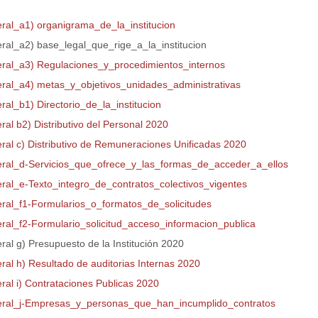
eral_a1) organigrama_de_la_institucion
eral_a2) base_legal_que_rige_a_la_institucion
teral_a3) Regulaciones_y_procedimientos_internos
teral_a4) metas_y_objetivos_unidades_administrativas
eral_b1) Directorio_de_la_institucion
eral b2) Distributivo del Personal 2020
eral c) Distributivo de Remuneraciones Unificadas 2020
teral_d-Servicios_que_ofrece_y_las_formas_de_acceder_a_ellos
teral_e-Texto_integro_de_contratos_colectivos_vigentes
teral_f1-Formularios_o_formatos_de_solicitudes
teral_f2-Formulario_solicitud_acceso_informacion_publica
eral g) Presupuesto de la Institución 2020
eral h) Resultado de auditorias Internas 2020
eral i) Contrataciones Publicas 2020
teral_j-Empresas_y_personas_que_han_incumplido_contratos