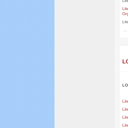
Lit
Lit
Or
Li
..
L
LO
Lit
Lit
Li
Li