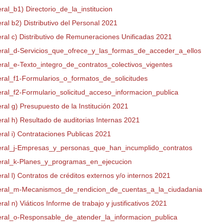
eral_b1) Directorio_de_la_institucion
eral b2) Distributivo del Personal 2021
eral c) Distributivo de Remuneraciones Unificadas 2021
teral_d-Servicios_que_ofrece_y_las_formas_de_acceder_a_ellos
teral_e-Texto_integro_de_contratos_colectivos_vigentes
teral_f1-Formularios_o_formatos_de_solicitudes
teral_f2-Formulario_solicitud_acceso_informacion_publica
eral g) Presupuesto de la Institución 2021
eral h) Resultado de auditorias Internas 2021
eral i) Contrataciones Publicas 2021
teral_j-Empresas_y_personas_que_han_incumplido_contratos
teral_k-Planes_y_programas_en_ejecucion
eral l) Contratos de créditos externos y/o internos 2021
teral_m-Mecanismos_de_rendicion_de_cuentas_a_la_ciudadania
eral n) Viáticos Informe de trabajo y justificativos 2021
teral_o-Responsable_de_atender_la_informacion_publica