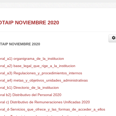
OTAIP NOVIEMBRE 2020
TAIP NOVIEMBRE 2020
eral_a1) organigrama_de_la_institucion
eral_a2) base_legal_que_rige_a_la_institucion
teral_a3) Regulaciones_y_procedimientos_internos
teral_a4) metas_y_objetivos_unidades_administrativas
eral_b1) Directorio_de_la_institucion
eral b2) Distributivo del Personal 2020
eral c) Distributivo de Remuneraciones Unificadas 2020
teral_d-Servicios_que_ofrece_y_las_formas_de_acceder_a_ellos