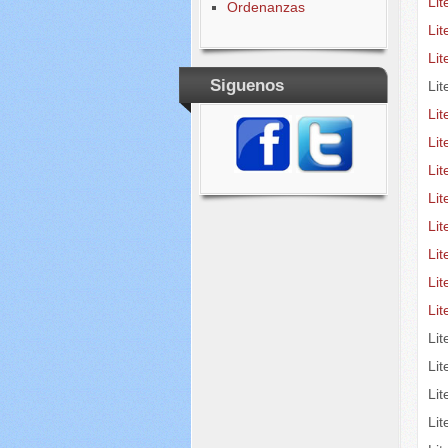
Li
Ordenanzas
Li
Li
Siguenos
Lit
Lit
Lit
Li
Li
Lit
Li
Lit
Li
Li
Li
Li
Lit