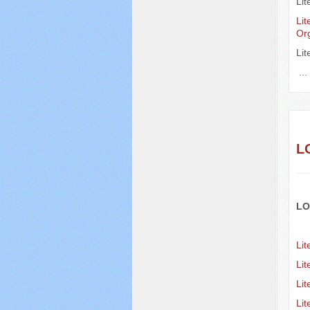
Lit
Lit
Or
Li
..
L
LO
Lit
Lit
Li
Li