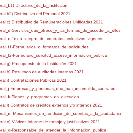
eral_b1) Directorio_de_la_institucion
eral b2) Distributivo del Personal 2021
eral c) Distributivo de Remuneraciones Unificadas 2021
teral_d-Servicios_que_ofrece_y_las_formas_de_acceder_a_ellos
teral_e-Texto_integro_de_contratos_colectivos_vigentes
teral_f1-Formularios_o_formatos_de_solicitudes
teral_f2-Formulario_solicitud_acceso_informacion_publica
eral g) Presupuesto de la Institución 2021
eral h) Resultado de auditorias Internas 2021
eral i) Contrataciones Publicas 2021
teral_j-Empresas_y_personas_que_han_incumplido_contratos
teral_k-Planes_y_programas_en_ejecucion
eral l) Contratos de créditos externos y/o internos 2021
teral_m-Mecanismos_de_rendicion_de_cuentas_a_la_ciudadania
eral n) Viáticos Informe de trabajo y justificativos 2021
teral_o-Responsable_de_atender_la_informacion_publica