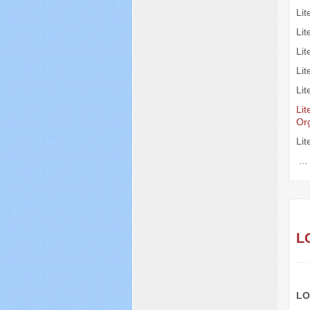
Li
Li
Li
Lit
Lit
Lit
Or
Li
..
L
LO