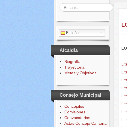
Buscar...
L
Español
LO
Alcaldía
Biografía
Lit
Trayectoria
Lit
Metas y Objetivos
Li
Li
Consejo Municipal
Lit
Lit
Concejales
Lit
Comisiones
Convocatorias
Li
Actas Concejo Cantonal