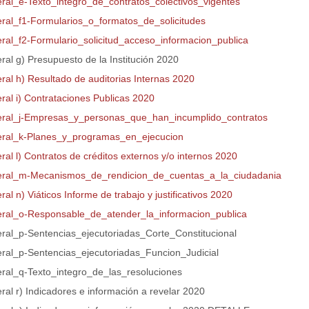
teral_e-Texto_integro_de_contratos_colectivos_vigentes
teral_f1-Formularios_o_formatos_de_solicitudes
teral_f2-Formulario_solicitud_acceso_informacion_publica
eral g) Presupuesto de la Institución 2020
eral h) Resultado de auditorias Internas 2020
eral i) Contrataciones Publicas 2020
teral_j-Empresas_y_personas_que_han_incumplido_contratos
teral_k-Planes_y_programas_en_ejecucion
eral l) Contratos de créditos externos y/o internos 2020
teral_m-Mecanismos_de_rendicion_de_cuentas_a_la_ciudadania
eral n) Viáticos Informe de trabajo y justificativos 2020
teral_o-Responsable_de_atender_la_informacion_publica
teral_p-Sentencias_ejecutoriadas_Corte_Constitucional
teral_p-Sentencias_ejecutoriadas_Funcion_Judicial
teral_q-Texto_integro_de_las_resoluciones
eral r) Indicadores e información a revelar 2020