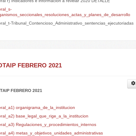
eral r) Indicadores e información a revelar 2020 DETALLE
eral_s-
ganismos_seccionales_resoluciones_actas_y_planes_de_desarrollo
teral_t-Tribunal_Contencioso_Administrativo_sentencias_ejecutoriadas
.
OTAIP FEBRERO 2021
TAIP FEBRERO 2021
eral_a1) organigrama_de_la_institucion
eral_a2) base_legal_que_rige_a_la_institucion
teral_a3) Regulaciones_y_procedimientos_internos
teral_a4) metas_y_objetivos_unidades_administrativas