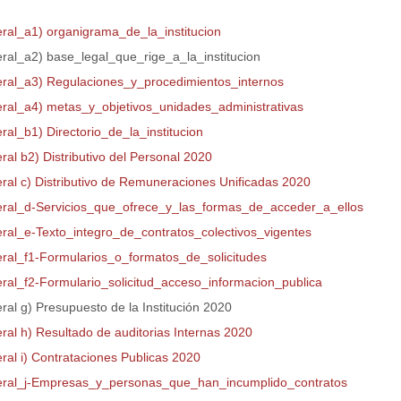
eral_a1) organigrama_de_la_institucion
eral_a2) base_legal_que_rige_a_la_institucion
teral_a3) Regulaciones_y_procedimientos_internos
teral_a4) metas_y_objetivos_unidades_administrativas
eral_b1) Directorio_de_la_institucion
eral b2) Distributivo del Personal 2020
eral c) Distributivo de Remuneraciones Unificadas 2020
teral_d-Servicios_que_ofrece_y_las_formas_de_acceder_a_ellos
teral_e-Texto_integro_de_contratos_colectivos_vigentes
teral_f1-Formularios_o_formatos_de_solicitudes
teral_f2-Formulario_solicitud_acceso_informacion_publica
eral g) Presupuesto de la Institución 2020
eral h) Resultado de auditorias Internas 2020
eral i) Contrataciones Publicas 2020
teral_j-Empresas_y_personas_que_han_incumplido_contratos