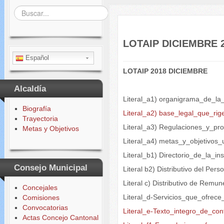
Buscar...
LOTAIP DICIEMBRE 
Español
LOTAIP 2018 DICIEMBRE
Alcaldía
Literal_a1) organigrama_de_la_
Biografía
Literal_a2) base_legal_que_rige
Trayectoria
Literal_a3) Regulaciones_y_pr
Metas y Objetivos
Literal_a4) metas_y_objetivos_
Literal_b1) Directorio_de_la_ins
Consejo Municipal
Literal b2) Distributivo del Per
Literal c) Distributivo de Rem
Concejales
Literal_d-Servicios_que_ofrec
Comisiones
Convocatorias
Literal_e-Texto_integro_de_con
Actas Concejo Cantonal