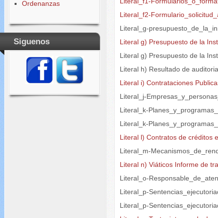
Literal_f1-Formularios_o_forma
Ordenanzas
Literal_f2-Formulario_solicitu
Literal_g-presupuesto_de_la_ins
Siguenos
Literal g) Presupuesto de la Ins
Literal g) Presupuesto de la I
Literal h) Resultado de auditori
Literal i) Contrataciones Public
Literal_j-Empresas_y_persona
Literal_k-Planes_y_programas
Literal_k-Planes_y_programas
Literal l) Contratos de créditos
Literal_m-Mecanismos_de_rend
Literal n) Viáticos Informe de tr
Literal_o-Responsable_de_aten
Literal_p-Sentencias_ejecutori
Literal_p-Sentencias_ejecutori