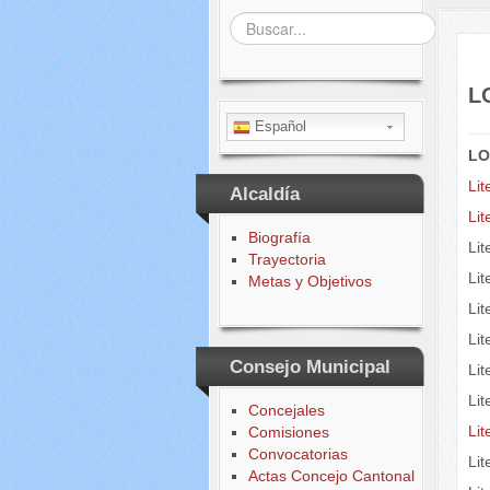
Buscar...
L
Español
LO
Lit
Alcaldía
Lit
Biografía
Li
Trayectoria
Li
Metas y Objetivos
Lit
Lit
Consejo Municipal
Lit
Li
Concejales
Li
Comisiones
Convocatorias
Li
Actas Concejo Cantonal