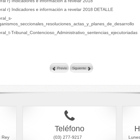
eral r) Indicadores e información a revelar 2018
eral r) Indicadores e información a revelar 2018 DETALLE
eral_s-
ganismos_seccionales_resoluciones_actas_y_planes_de_desarrollo
teral_t-Tribunal_Contencioso_Administrativo_sentencias_ejecutoriadas
Previo
Siguiente
Teléfono
H
l Rey
(03) 277-9217
Lune