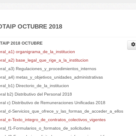
OTAIP OCTUBRE 2018
TAIP 2018 OCTUBRE
eral_a1) organigrama_de_la_institucion
eral_a2) base_legal_que_rige_a_la_institucion
teral_a3) Regulaciones_y_procedimientos_internos
teral_a4) metas_y_objetivos_unidades_administrativas
eral_b1) Directorio_de_la_institucion
eral b2) Distributivo del Personal 2018
eral c) Distributivo de Remuneraciones Unificadas 2018
teral_d-Servicios_que_ofrece_y_las_formas_de_acceder_a_ellos
teral_e-Texto_integro_de_contratos_colectivos_vigentes
teral_f1-Formularios_o_formatos_de_solicitudes