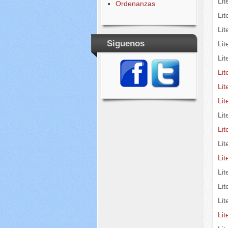
Li
Ordenanzas
Lit
Lit
Siguenos
Li
Lit
Lit
Li
Li
Li
Lit
Li
Lit
Li
Li
Li
Li