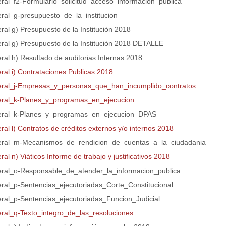
teral_f2-Formulario_solicitud_acceso_informacion_publica
eral_g-presupuesto_de_la_institucion
eral g) Presupuesto de la Institución 2018
teral g) Presupuesto de la Institución 2018 DETALLE
eral h) Resultado de auditorias Internas 2018
eral i) Contrataciones Publicas 2018
teral_j-Empresas_y_personas_que_han_incumplido_contratos
teral_k-Planes_y_programas_en_ejecucion
teral_k-Planes_y_programas_en_ejecucion_DPAS
eral l) Contratos de créditos externos y/o internos 2018
teral_m-Mecanismos_de_rendicion_de_cuentas_a_la_ciudadania
eral n) Viáticos Informe de trabajo y justificativos 2018
teral_o-Responsable_de_atender_la_informacion_publica
teral_p-Sentencias_ejecutoriadas_Corte_Constitucional
teral_p-Sentencias_ejecutoriadas_Funcion_Judicial
teral_q-Texto_integro_de_las_resoluciones