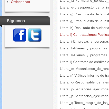
Literal_f2-Formulario_solicitu
Ordenanzas
Literal_g-presupuesto_de_la_ins
Literal g) Presupuesto de la Ins
Siguenos
Literal g) Presupuesto de la I
Literal h) Resultado de auditori
Literal i) Contrataciones Public
Literal_j-Empresas_y_persona
Literal_k-Planes_y_programas
Literal_k-Planes_y_programas
Literal l) Contratos de créditos
Literal_m-Mecanismos_de_rend
Literal n) Viáticos Informe de tr
Literal_o-Responsable_de_aten
Literal_p-Sentencias_ejecutori
Literal_p-Sentencias_ejecutori
Literal_q-Texto_integro_de_las