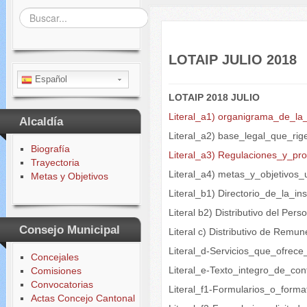
Buscar...
LOTAIP JULIO 2018
Español
LOTAIP 2018 JULIO
Literal_a1) organigrama_de_la_
Alcaldía
Literal_a2) base_legal_que_rige
Biografía
Literal_a3) Regulaciones_y_pr
Trayectoria
Literal_a4) metas_y_objetivos_
Metas y Objetivos
Literal_b1) Directorio_de_la_ins
Literal b2) Distributivo del Per
Consejo Municipal
Literal c) Distributivo de Rem
Literal_d-Servicios_que_ofrec
Concejales
Literal_e-Texto_integro_de_con
Comisiones
Convocatorias
Literal_f1-Formularios_o_forma
Actas Concejo Cantonal