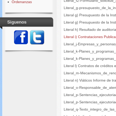
Literal_f2-Formulario_solicitu
Ordenanzas
Literal_g-presupuesto_de_la_ins
Literal g) Presupuesto de la Ins
Siguenos
Literal g) Presupuesto de la I
Literal h) Resultado de auditori
Literal i) Contrataciones Public
Literal_j-Empresas_y_persona
Literal_k-Planes_y_programas
Literal_k-Planes_y_programas
Literal l) Contratos de créditos
Literal_m-Mecanismos_de_rend
Literal n) Viáticos Informe de tr
Literal_o-Responsable_de_aten
Literal_p-Sentencias_ejecutori
Literal_p-Sentencias_ejecutori
Literal_q-Texto_integro_de_las