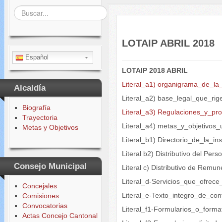
Buscar...
LOTAIP ABRIL 2018
Español
LOTAIP 2018 ABRIL
Literal_a1) organigrama_de_la_
Alcaldía
Literal_a2) base_legal_que_rige
Biografía
Literal_a3) Regulaciones_y_pr
Trayectoria
Literal_a4) metas_y_objetivos_
Metas y Objetivos
Literal_b1) Directorio_de_la_ins
Literal b2) Distributivo del Per
Consejo Municipal
Literal c) Distributivo de Rem
Literal_d-Servicios_que_ofrec
Concejales
Literal_e-Texto_integro_de_con
Comisiones
Convocatorias
Literal_f1-Formularios_o_forma
Actas Concejo Cantonal