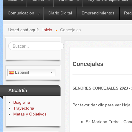
Comunicación
Diario Digital
Emprendimientos
Reg
Usted está aquí:
Inicio
Concejales
Buscar...
Concejales
Español
SEÑORES CONCEJALES 2023 - 
Alcaldía
Biografía
Por favor dar clic para ver Hoj
Trayectoria
Metas y Objetivos
Sr. Mariano Freire - C