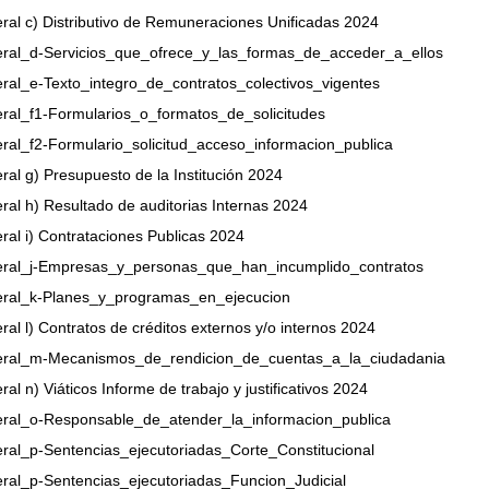
eral c) Distributivo de Remuneraciones Unificadas 2024
teral_d-Servicios_que_ofrece_y_las_formas_de_acceder_a_ellos
teral_e-Texto_integro_de_contratos_colectivos_vigentes
teral_f1-Formularios_o_formatos_de_solicitudes
teral_f2-Formulario_solicitud_acceso_informacion_publica
eral g) Presupuesto de la Institución 2024
eral h) Resultado de auditorias Internas 2024
eral i) Contrataciones Publicas 2024
teral_j-Empresas_y_personas_que_han_incumplido_contratos
teral_k-Planes_y_programas_en_ejecucion
eral l) Contratos de créditos externos y/o internos 2024
teral_m-Mecanismos_de_rendicion_de_cuentas_a_la_ciudadania
eral n) Viáticos Informe de trabajo y justificativos 2024
teral_o-Responsable_de_atender_la_informacion_publica
teral_p-Sentencias_ejecutoriadas_Corte_Constitucional
teral_p-Sentencias_ejecutoriadas_Funcion_Judicial