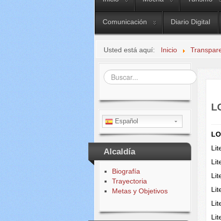
Comunicación
Diario Digital
Usted está aquí:
Inicio
Transpar
Buscar...
L
Español
LO
Lit
Alcaldía
Lit
Biografía
Li
Trayectoria
Li
Metas y Objetivos
Lit
Lit