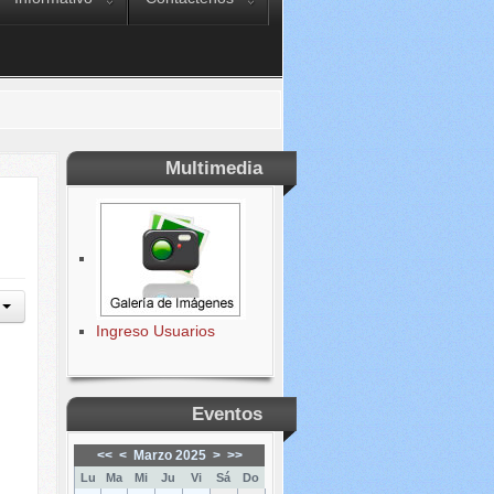
Multimedia
Ingreso Usuarios
Eventos
<<
<
Marzo 2025
>
>>
Lu
Ma
Mi
Ju
Vi
Sá
Do