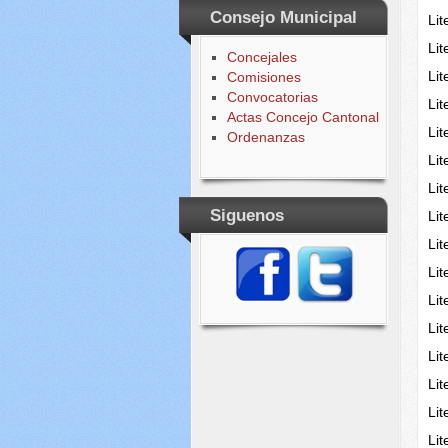
Consejo Municipal
Lit
Li
Concejales
Li
Comisiones
Convocatorias
Li
Actas Concejo Cantonal
Li
Ordenanzas
Lit
Lit
Siguenos
Lit
Li
Li
Lit
Li
Lit
Li
Li
Li