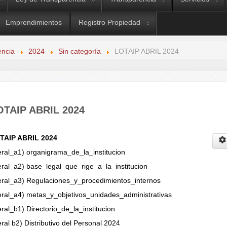
Emprendimientos
Registro Propiedad
encia
2024
Sin categoría
LOTAIP ABRIL 2024
OTAIP ABRIL 2024
TAIP ABRIL 2024
eral_a1) organigrama_de_la_institucion
eral_a2) base_legal_que_rige_a_la_institucion
teral_a3) Regulaciones_y_procedimientos_internos
teral_a4) metas_y_objetivos_unidades_administrativas
eral_b1) Directorio_de_la_institucion
eral b2) Distributivo del Personal 2024