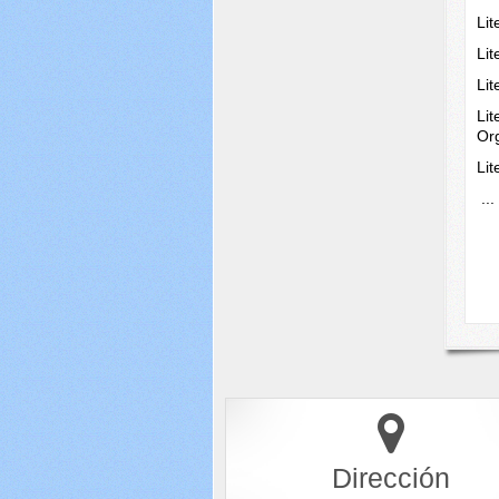
Li
Lit
Lit
Lit
Or
Li
..
Dirección