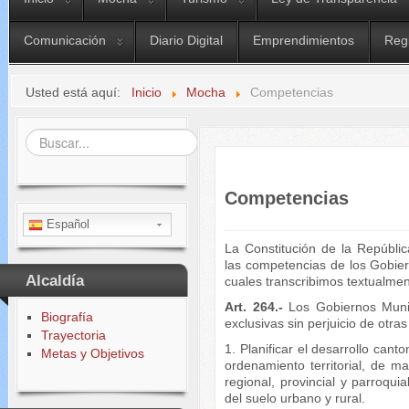
Comunicación
Diario Digital
Emprendimientos
Reg
Usted está aquí:
Inicio
Mocha
Competencias
Buscar...
Competencias
Español
La Constitución de la Repúbli
las competencias de los Gobie
Alcaldía
cuales transcribimos textualmen
Art. 264.-
Los Gobiernos Munic
Biografía
exclusivas sin perjuicio de otra
Trayectoria
1. Planificar el desarrollo cant
Metas y Objetivos
ordenamiento territorial, de ma
regional, provincial y parroquia
del suelo urbano y rural.