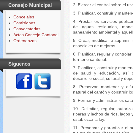
2. Ejercer el control sobre el u
Consejo Municipal
3. Planificar, construir y manten
Concejales
4. Prestar los servicios públic
Comisiones
de aguas residuales, mane
Convocatorias
saneamiento ambiental y aquello
Actas Concejo Cantonal
5. Crear, modificar o suprimir
Ordenanzas
especiales de mejoras.
6. Planificar, regular y controlar
territorio cantonal.
Siguenos
7. Planificar, construir y manten
de salud y educación, así c
desarrollo social, cultural y dep
8. Preservar, mantener y difun
natural del cantón y construir l
9. Formar y administrar los cata
10. Delimitar, regular, autori
riberas y lechos de ríos, lagos 
establezca la ley.
11. Preservar y garantizar el 
playas de mar, riberas de ríos, 