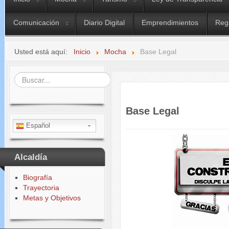
Comunicación
Diario Digital
Emprendimientos
Reg
Usted está aquí:
Inicio
Mocha
Base Legal
Buscar...
Base Legal
Español
Alcaldía
Biografía
Trayectoria
Metas y Objetivos