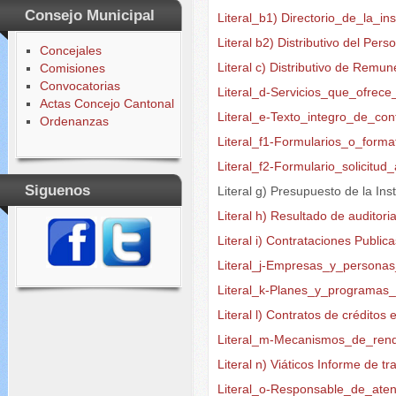
Consejo Municipal
Literal_b1) Directorio_de_la_ins
Literal b2) Distributivo del Per
Concejales
Literal c) Distributivo de Rem
Comisiones
Convocatorias
Literal_d-Servicios_que_ofrec
Actas Concejo Cantonal
Literal_e-Texto_integro_de_con
Ordenanzas
Literal_f1-Formularios_o_forma
Literal_f2-Formulario_solicitu
Siguenos
Literal g) Presupuesto de la Ins
Literal h) Resultado de auditori
Literal i) Contrataciones Public
Literal_j-Empresas_y_persona
Literal_k-Planes_y_programas
Literal l) Contratos de créditos
Literal_m-Mecanismos_de_rend
Literal n) Viáticos Informe de tr
Literal_o-Responsable_de_aten