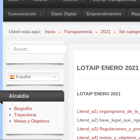
Comunicación
Diario Digital
Emprendimientos
Reg
Usted está aquí:
Inicio
Transparencia
2021
Sin catego
Buscar...
LOTAIP ENERO 2021
Español
LOTAIP ENERO 2021
Alcaldía
Biografía
Literal_a1) organigrama_de_la_
Trayectoria
Literal_a2) base_legal_que_rige
Metas y Objetivos
Literal_a3) Regulaciones_y_pr
Literal_a4) metas_y_objetivos_