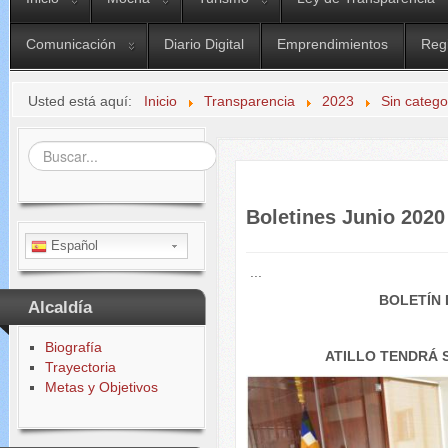
Comunicación
Diario Digital
Emprendimientos
Reg
Usted está aquí:
Inicio
Transparencia
2023
Sin catego
Buscar...
Boletines Junio 2020
Español
...
BOLETÍN 
Alcaldía
Biografía
ATILLO TENDRÁ 
Trayectoria
Metas y Objetivos