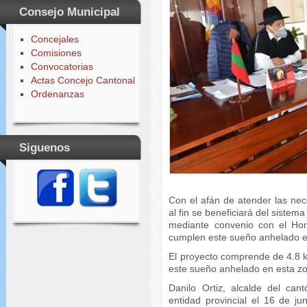
Consejo Municipal
Concejales
Comisiones
Convocatorias
Actas Concejo Cantonal
Ordenanzas
Siguenos
Con el afán de atender las nec
al fin se beneficiará del sistem
mediante convenio con el Hon
cumplen este sueño anhelado e
El proyecto comprende de 4.8 k
este sueño anhelado en esta z
Danilo Ortiz, alcalde del can
entidad provincial el 16 de ju